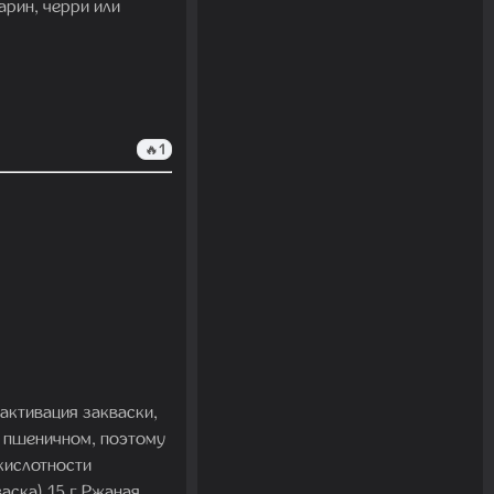
арин, черри или
🔥
1
 активация закваски,
 в пшеничном, поэтому
кислотности
аска) 15 г Ржаная