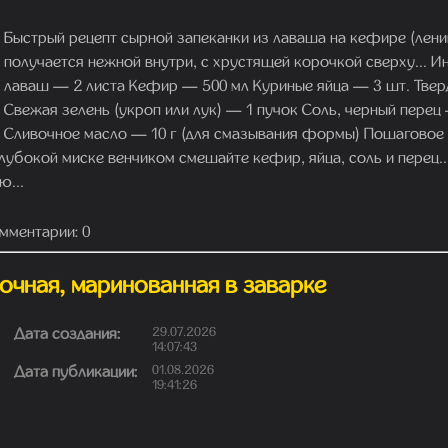
Быстрый рецепт сырной запеканки из лаваша на кефире (ленив
получается нежной внутри, с хрустящей корочкой сверху... И
лаваш — 2 листа Кефир — 500 мл Куриные яйца — 3 шт. Твер
Свежая зелень (укроп или лук) — 1 пучок Соль, черный перец
Сливочное масло — 10 г (для смазывания формы) Пошаговое 
 глубокой миске венчиком смешайте кефир, яйца, соль и перец.
ю...
мментарии: 0
сочная, маринованная в заварке
Дата создания:
29.07.2026
14:07:43
Дата публикации:
01.08.2026
19:41:26