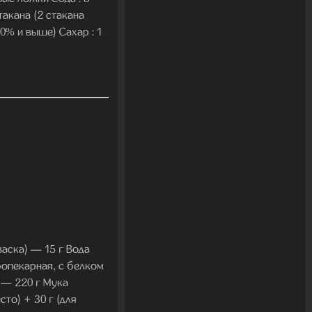
такана (2 стакана
0% и выше) Сахар : 1
аска) — 15 г Вода
бопекарная, с белком
 — 220 г Мука
сто) + 30 г (для