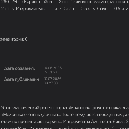
260–280 г) Куриные яйца — 2 шт. Сливочное масло (растопить
2 ст. л. Разрыхлитель — 1 ч. л. Сода — 0,5 ч. л. Соль — 0,5 ч. л
омментарии: 0
Дата создания:
14.06.2026
12:31:50
Дата публикации:
19.07.2026
08:27:00
Этот классический рецепт торта «Мадонна» (родственника зн
«Медовика») очень удачный... Тесто получается послушным, а
отлично пропитывает коржи... Ингредиенты Для теста: Яйца : 3
стакана Мед : 2 столовые ложки Растительное масло : 3 столо