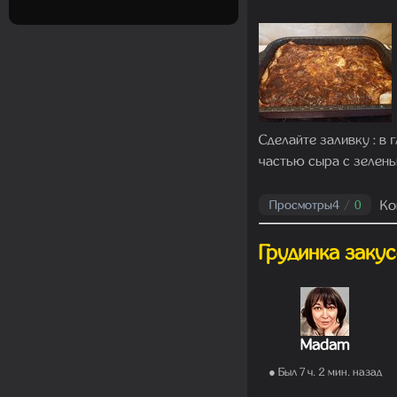
Сделайте заливку : в
частью сыра с зелень
Ко
Просмотры
4
/
0
Грудинка заку
Madam
● Был 7 ч. 2 мин. назад