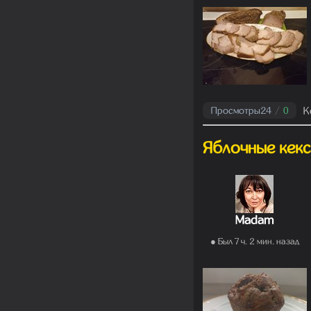
К
Просмотры
24
/
0
Яблочные кекс
Madam
● Был 7 ч. 2 мин. назад