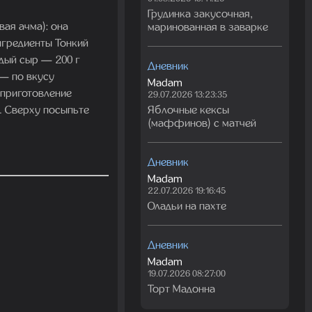
Грудинка закусочная,
ая ачма): она
маринованная в заварке
нгредиенты Тонкий
дый сыр — 200 г
Дневник
 — по вкусу
Madam
приготовление
29.07.2026 13:23:35
.. Сверху посыпьте
Яблочные кексы
(маффинов) с матчей
Дневник
Madam
22.07.2026 19:16:45
Оладьи на пахте
Дневник
Madam
19.07.2026 08:27:00
Торт Мадонна