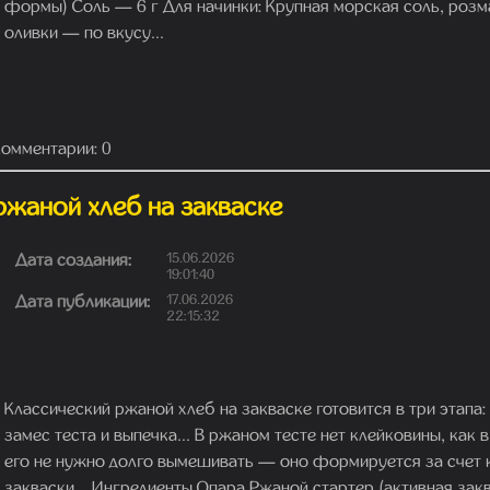
формы) Соль — 6 г Для начинки: Крупная морская соль, розм
оливки — по вкусу...
омментарии: 0
ржаной хлеб на закваске
Дата создания:
15.06.2026
19:01:40
Дата публикации:
17.06.2026
22:15:32
Классический ржаной хлеб на закваске готовится в три этапа:
замес теста и выпечка... В ржаном тесте нет клейковины, как
его не нужно долго вымешивать — оно формируется за счет 
закваски... Ингредиенты Опара Ржаной стартер (активная закв