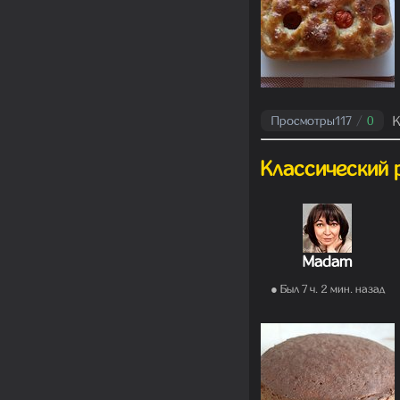
К
Просмотры
117
/
0
Классический 
Madam
● Был 7 ч. 2 мин. назад