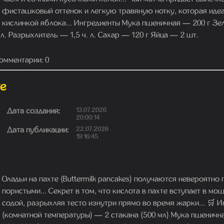
фисташковый оттенок и легкую травяную нотку, которая идеа
кислинкой яблока... Ингредиенты Мука пшеничная — 200 г Зе
л. Разрыхлитель — 1,5 ч. л. Сахар — 120 г Яйца — 2 шт.
омментарии: 0
те
Дата создания:
13.07.2026
20:00:14
Дата публикации:
22.07.2026
19:16:45
Оладьи на пахте (Buttermilk pancakes) получаются невероятн
пористыми... Секрет в том, что кислота в пахте вступает в м
содой, разрыхляя тесто изнутри прямо во время жарки... 🛒 
(комнатной температуры) — 2 стакана (500 мл) Мука пшеничн