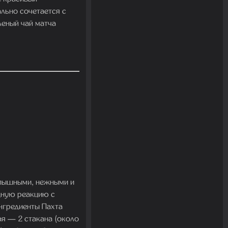
льно сочетается с
леный чай матча
о пышными, нежными и
ощную реакцию с
Ингредиенты Пахта
ая — 2 стакана (около