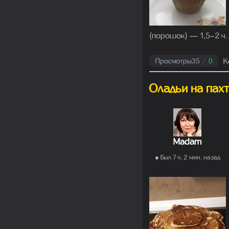
(порошок) — 1,5–2 ч. 
К
Просмотры
35
/
0
Оладьи на пах
Madam
● Был 7 ч. 2 мин. назад