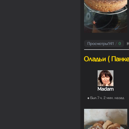
Просмотры
141
/
0
Оладьи ( Панке
Madam
● Был 7 ч. 2 мин. назад