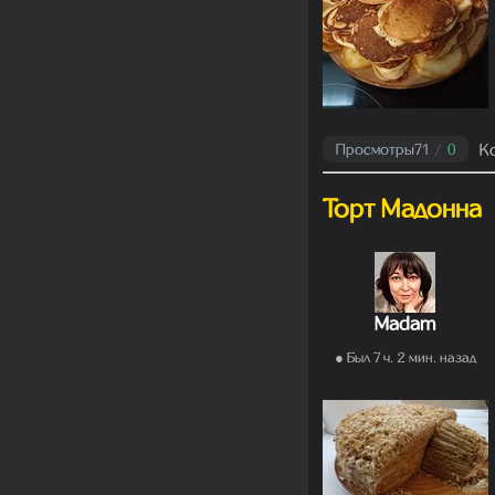
К
Просмотры
71
/
0
Торт Мадонна
Madam
● Был 7 ч. 2 мин. назад