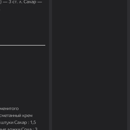
) — 3 ст. л. Сахар —
.
аменитого
 сметанный крем
 штуки Сахар : 1,5
вые ложки Сода : 3