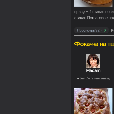
сразу + 1 стакан позж
стакан Пошаговое при
К
Просмотры
92
/
0
Фокачча на пш
Madam
● Был 7 ч. 2 мин. назад