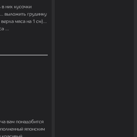
 в них кусочки
... выложить грудинку
ерха мяса на 1 см)...
 ...
тча вам понадобится
ополненный японским
е красивый