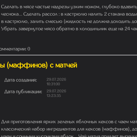
Сделать в мясе частые надрезы узким ножом, глубоко вдавить
чеснока... Сделать рассол : в кастрюлю налить 2 стакана воды
в кастрюлю, залить смесью (жидкость не должна доходить до в
Убрать завернутое мясо обратно в холодильник еще на 24 часа
омментарии: 0
ы (маффинов) с матчей
Дата создания:
29.07.2026
10:31:00
Дата публикации:
29.07.2026
13:23:35
Для приготовления ярких зеленых яблочных кексов с чаем ма
классический набор ингредиентов для кексов (маффинов), д
чаем и сочными кусочками яблок... Чай матча придает выпечк