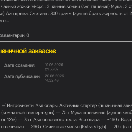
чайные ложки Уксус : 3 чайные ложки (для гашения) Мука : 3 с
е) Для крема: Сметана : 800 грамм (лучше брать жирность от 2
го...
омментарии: 0
еничной закваске
Дата создания:
19.06.2026
21:58:07
Дата публикации:
20.06.2026
14:32:48
🛒 Ингредиенты Для опары: Активный стартер (пшеничная закв
(комнатной температуры) — 75 г Мука пшеничная (лучше хле
от 12%) — 75 г Для основного теста: Вся опара — ~160 г Вода
пшеничная — 266 г Оливковое масло (Extra Virgin) — 20 г (в те