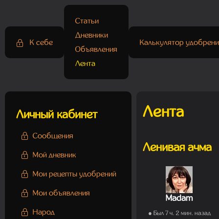
Статьи
Дневники
К себе
Калькулятор удобрени
Объявления
Лента
Лента
Личный кабинет
Сообщения
Ленивая ачма
Мой дневник
Мои рецепты удобрений
Мои объявления
Madam
Народ
● Был 7 ч. 2 мин. назад