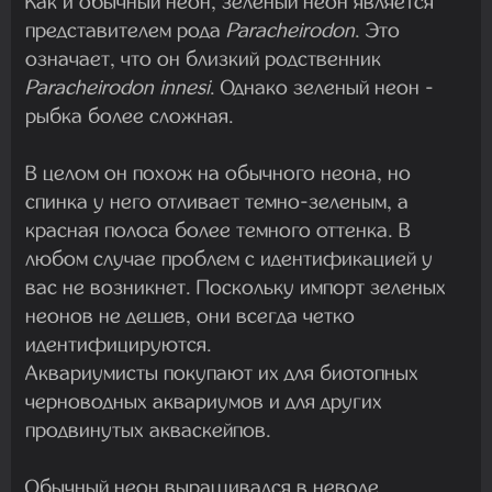
Как и обычный неон, зеленый неон является
представителем рода
Paracheirodon
. Это
означает, что он близкий родственник
Paracheirodon innesi
. Однако зеленый неон -
рыбка более сложная.
В целом он похож на обычного неона, но
спинка у него отливает темно-зеленым, а
красная полоса более темного оттенка. В
любом случае проблем с идентификацией у
вас не возникнет. Поскольку импорт зеленых
неонов не дешев, они всегда четко
идентифицируются.
Аквариумисты покупают их для биотопных
черноводных аквариумов и для других
продвинутых акваскейпов.
Обычный неон выращивался в неволе