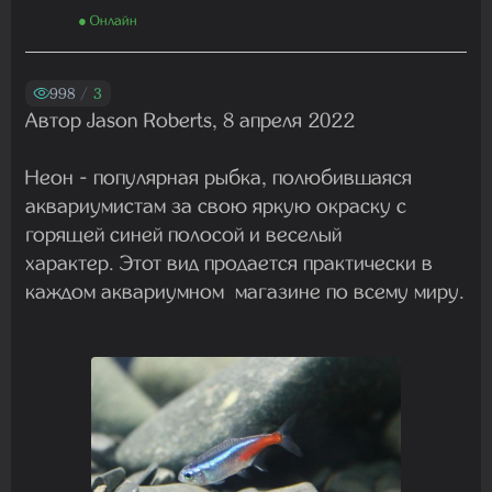
Madam
● Онлайн
01.08.2026 19:41:26
998
/
3
Автор Jason Roberts, 8 апреля 2022
Madam
29.07.2026 13:23:35
Неон - популярная рыбка, полюбившаяся
аквариумистам за свою яркую окраску с
горящей синей полосой и веселый
Madam
22.07.2026 19:16:45
характер. Этот вид продается практически в
каждом аквариумном магазине по всему миру.
Madam
19.07.2026 08:27:00