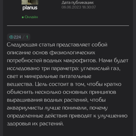
Madam
Дата публикации:
planus
08.06.2023 18:30:07
01.08.2026 19:41:26
● Онлайн
Madam
224
/
1
29.07.2026 13:23:35
Следующая статья представляет собой
описание основ физиологических
потребностей водных макрофитов. Нами будет
Madam
исследовано три параметра: углекислый газ,
22.07.2026 19:16:45
свет и минеральные питательные
вещества. Цель состоит в том, чтобы кратко
объяснить несколько основных принципов
Madam
выращивания водных растений, чтобы
19.07.2026 08:27:00
аквариумисты лучше понимали, почему
определенные действия приводят к улучшению
здоровья их растений.