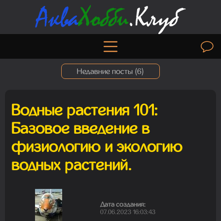
Недавние посты (
6
)
Водные растения 101:
Madam
Базовое введение в
08.08.2026 17:32:47
физиологию и экологию
водных растений.
Madam
06.08.2026 19:50:30
Дата создания:
07.06.2023 16:03:43