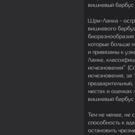
вишневый барбус о
Шри-Ланка - остр
вишневого барбус
биоразнообразия 
которые больше ни
и привязаны к узк
Ланке, классифиц
исчезновения” (С
исчезновения, за 
предварительный,
местах и оценках 
вишневый барбус 
Тем не менее, не
способность к ада
остановить чрезм