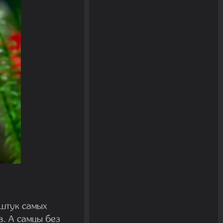
 штук самых
в. А самцы без