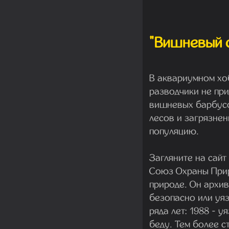
"Вишневый с
В аквариумном хо
разводчики не при
вишневых барбусо
лесов и загрязне
популяцию.
Загляните на сайт 
Союз Охраны Приро
природе. Он архи
безопасно или уя
ряда лет: 1988 - у
беду. Тем более с