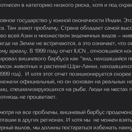
тнесен в категорию низкого риска, хотя и под охра
овное государство у южной оконечности Индии. Эт
а. Там знают проблему. Страна обладает самой выс
во всей Азии и множеством эндемичных видов – жив
где на Земле не встречаются, а это означает, что 
ому ареалу. В 1999 году отчет IUCN , относящийся к
ировал вишневого барбуса как “вид, находящийся п
писок животных и растений Шри-Ланки, находящихся
1999 год). И хотя этот отчет позиционируется скорее
 нежели официальный, но он основан на реальных н
лиц, специализирующихся на рыбе. Люди на местах г
отнюдь не процветает.
 смотря на все проблемы, вишневый барбус продемон
птации в других регионах. И хотя мы не можем взять
ерный вылов, мы должны постараться избежать наих