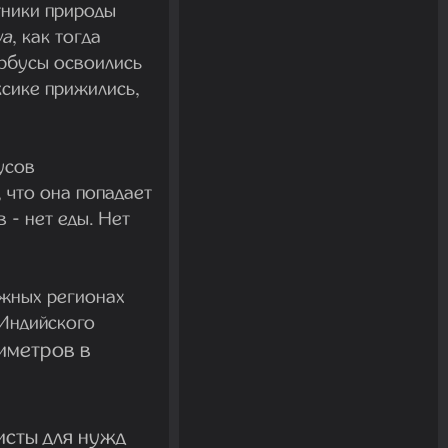
тники природы
ya
, как тогда
арбусы освоились
ксике прижились,
усов
 что она попадает
 - нет еды. Нет
ажных регионах
 Индийского
тиметров в
исты для нужд