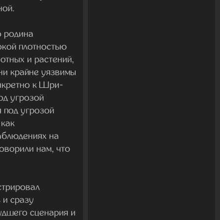
ной.
о родина
окой плотностью
отных и растений,
они крайне уязвимы
онкретно к Шри-
од угрозой
 под угрозой
 как
аблюдениях на
оворили нам, что
стрировал
 и сразу
удшего сценария и