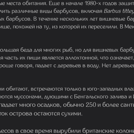
ые места обитания. Еще в начале 1980-х годов защи
лить различные виды барбусов, включая
Barbus titte
х барбусов. В течение нескольких лет вишневые б
ише, похожей на ту, из которой их переселили. В Ме
большая беда для многих рыб, но для вишневых барб
 часть их пищи является аллохтонной, что означает,
Проще говоря, падает с деревьев в воду. Нет деревьев
они обитают, встречаются только в юго-западных вл
ются муссонами, дующими с Бенгальского залива и
падает много осадков, обычно 250 и более сан
ток острова остаются сухими.
есов в свое время вырубили британские колон