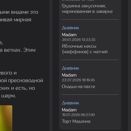
Грудинка закусочная,
ыми видами это
маринованная в заварке
чивая мирная
Дневник
Madam
29.07.2026 13:23:35
з,
Яблочные кексы
а ветках. Этим
(маффинов) с матчей
Дневник
евого и
Madam
ной пресноводной
22.07.2026 19:16:45
Оладьи на пахте
ких и есть, но
т шарм.
Дневник
Madam
19.07.2026 08:27:00
Торт Мадонна