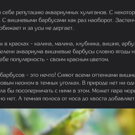
 себе репутацию аквариумных хулиганов. С некотор
к. С вишневыми барбусами как раз наоборот. Застен
обижает и за усы не дергает.
к в красках - калина, малина, клубника, вишня, арбу
зелени аквариума вишневые барбусы словно ягоды н
ебе популярность - своим красным цветом.
арбусов - это нечто! Сияют всеми оттенками вишн
овым неоном в темных уголках. В природе нет ни од
ла бы посоперничать с ними в этом. Может пара морс
о нет. А темная полоса от носа до хвоста добавляе