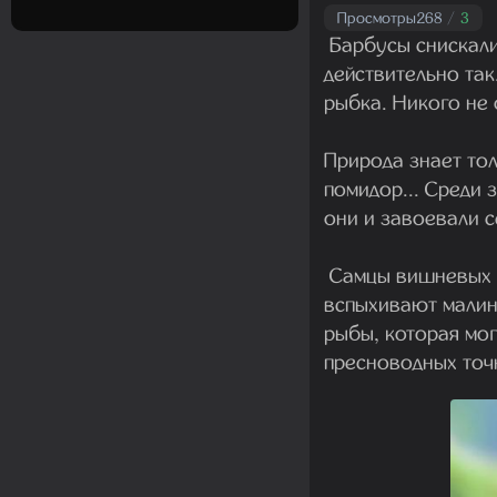
Просмотры
268
/
3
Барбусы снискали
действительно та
рыбка. Никого не 
Природа знает тол
помидор... Среди 
они и завоевали с
Самцы вишневых б
вспыхивают малин
рыбы, которая мог
пресноводных точн