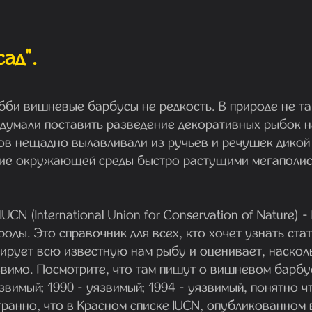
ад".
бби вишневые барбусы не редкость. В природе не та
думали поставить разведение декоративных рыбок н
в нещадно вылавливали из ручьев и речушек дикой
ние окружающей среды быстро растущими мегаполи
IUCN (International Union for Conservation of Nature
ды. Это справочник для всех, кто хочет узнать стат
вирует всю известную нам рыбу и оценивает, наско
звимо. Посмотрите, что там пишут о вишневом барбу
язвимый; 1990 - уязвимый; 1994 - уязвимый, понятно ч
транно, что в Красном списке IUCN, опубликованном в