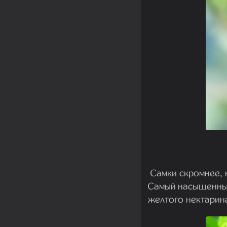
Самки скромнее, н
Самый насыщенный
желтого нектарина