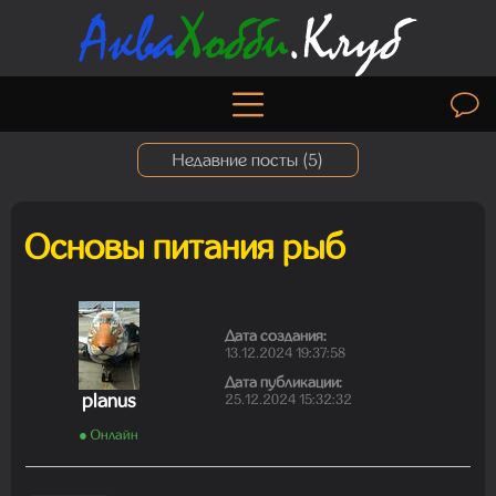
Недавние посты (
5
)
Основы питания рыб
Madam
06.08.2026 19:50:30
Дата создания:
13.12.2024 19:37:58
Дата публикации:
Madam
planus
25.12.2024 15:32:32
01.08.2026 19:41:26
● Онлайн