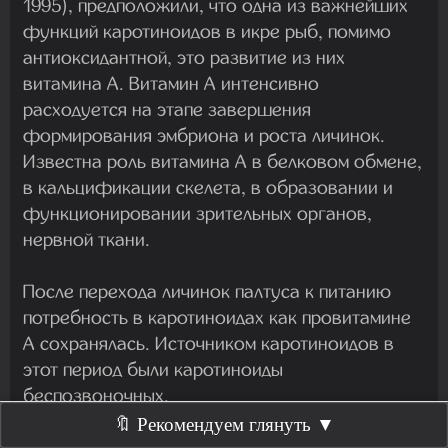
1995), предположили, что одна из важнейших
функций каротиноидов в икре рыб, помимо
антиоксидантной, это развитие из них
витамина А. Витамин А интенсивно
расходуется на этапе завершения
формирования эмбриона и роста личинок.
Известна роль витамина А в белковом обмене,
в кальцификации скелета, в образовании и
функционировании зрительных органов,
нервной ткани.
После перехода личинок палтуса к питанию
потребность в каротиноидах как провитамине
А сохранялась. Источником каротиноидов в
этот период были каротиноиды
беспозвоночных.
🔖 Рекомендуем глянуть ▼
По свидетельствам Христиансена и Торрисена