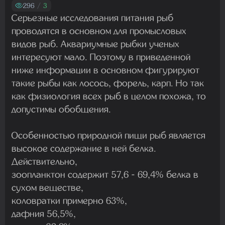
Madam
296
/
3
29.07.2026 13:23:35
Серьезные исследования питания рыб
проводятся в основном для промысловых
видов рыб. Аквариумные рыбки ученых
Madam
интересуют мало. Поэтому в приведенной
22.07.2026 19:16:45
ниже информации в основном фигурируют
такие рыбы как лосось, форель, карп. Но так
как физиология всех рыб в целом похожа, то
Madam
допустимы обобщения.
19.07.2026 08:27:00
Особенностью природной пищи рыб является
высокое содержание в ней белка.
Действительно,
зоопланктон содержит 57,6 - 69,4% белка в
сухом веществе,
коловратки примерно 63%,
дафния 56,5%,