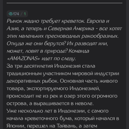
Madam
01.08.2026 19:41:26
174
/
1
Рынок жадно требует креветок. Европа и
Азия, а теперь и Северная Америка - все хотят
Madam
этих маленьких пресноводных ракообразных.
29.07.2026 13:23:35
Откуда же они берутся? Их разводят или,
может, ловят в природе? Команда
«AMAZONAS» идет по следу.
Madam
За три десятилетия Индонезия стала
22.07.2026 19:16:45
традиционным участником мировой индустрии
декоративных рыбок. Основная часть живого
товара, экспортируемого Индонезией,
Madam
происходит не из рек и озер этого огромного
19.07.2026 08:27:00
острова, а выращивается в неволе.
Уже несколько лет в Индонезии, с самого
начала креветочного бума, который начался в
Японии, перешел на Тайвань, а затем