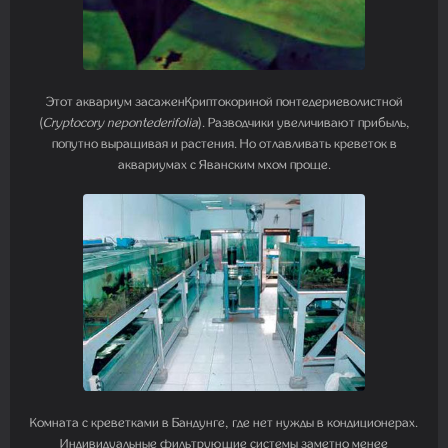
Этот аквариум засаженКриптокориной понтедериеволистной
(
Cryptocory nepontederifolia
). Разводчики увеличивают прибыль,
попутно выращивая и растения. Но отлавливать креветок в
аквариумах с Яванским мхом проще.
Комната с креветками в Бандунге, где нет нужды в кондиционерах.
Индивидуальные фильтрующие системы заметно менее