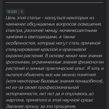
Madam
29.07.2026 13:23:35
230
/
3
Цель этой статьи - коснуться некоторых из
наименее обсуждаемых вопросов освещения,
Madam
спектра, различий между люминесцентными
22.07.2026 19:16:45
лампами и светодиодами, а также
особенностей, которые могут стать причиной
стимулирования красной и оранжевой
Madam
окраски растений. В основе лежат мои знания
19.07.2026 08:27:00
фотохимии, ограниченные знания физиологии
растений и личный практический опыт. Я хоть и
пытался объяснять все как можно понятней
(хотя некоторые базовые знания понадобятся),
но из-за своей профессиональной
испорченности, нет нет да и опускаюсь до
жаргона, принятого в этой научной среде.
Заранее прошу за это прощения.