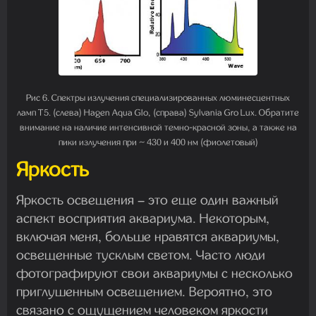
Рис 6. Спектры излучения специализированных люминесцентных
ламп T5. (слева) Hagen Aqua Glo, (справа) Sylvania Gro Lux. Обратите
внимание на наличие интенсивной темно-красной зоны, а также на
пики излучения при ~ 430 и 400 нм (фиолетовый)
Яркость
Яркость освещения – это еще один важный
аспект восприятия аквариума. Некоторым,
включая меня, больше нравятся аквариумы,
освещенные тусклым светом. Часто люди
фотографируют свои аквариумы с несколько
приглушенным освещением. Вероятно, это
связано с ощущением человеком яркости