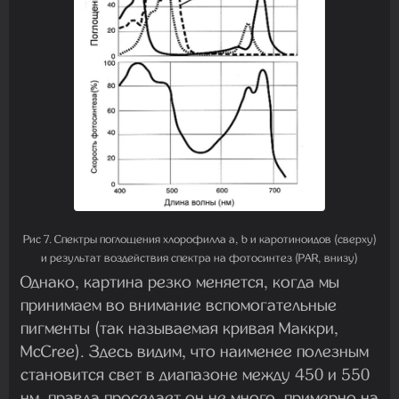
Рис 7. Спектры поглощения хлорофилла a, b и каротиноидов (сверху)
и результат воздействия спектра на фотосинтез (PAR, внизу)
Однако, картина резко меняется, когда мы
принимаем во внимание вспомогательные
пигменты (так называемая кривая Маккри,
McCree). Здесь видим, что наименее полезным
становится свет в диапазоне между 450 и 550
нм, правда проседает он не много, примерно на