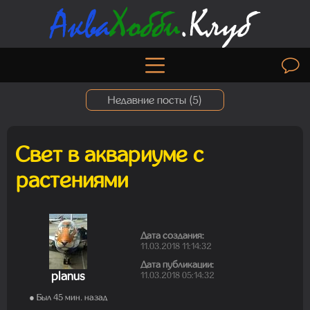
Недавние посты (
5
)
Свет в аквариуме с
Madam
растениями
06.08.2026 19:50:30
Дата создания:
Madam
11.03.2018 11:14:32
01.08.2026 19:41:26
Дата публикации:
planus
11.03.2018 05:14:32
● Был 45 мин. назад