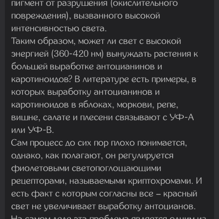
пигмент от разрушения (окислительного
повреждения), вызванного высокой
интенсивностью света.
Таким образом, может ли свет с высокой
энергией (360-420 нм) вынуждать растения к
большей выработке антоцианинов и
каротиноидов? В литературе есть примеры, в
которых выработку антоцианинов и
каротиноидов в яблоках, моркови, репе,
вишне, салате и плесени связывают с УФ-А
или УФ-В.
Сам процесс до сих пор плохо понимается,
однако, как полагают, он регулируется
фиолетовыми светопоглощающими
рецепторами, называемыми криптохромами. И
есть факт с которым согласны все – красный
свет не увеличивает выработку антоцианов.
На самом деле эта проблема является одним из