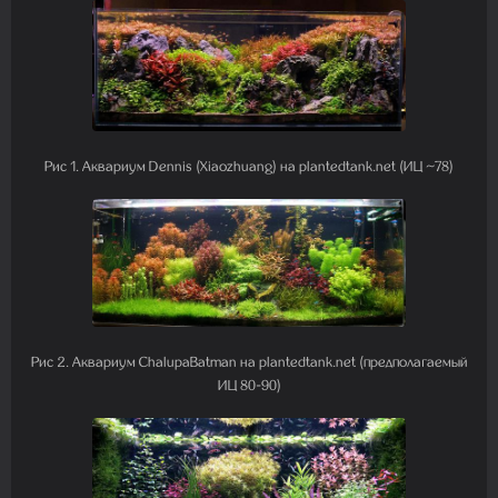
Рис 1. Аквариум Dennis (Xiaozhuang) на plantedtank.net (ИЦ ~78)
Рис 2. Аквариум ChalupaBatman на plantedtank.net (предполагаемый
ИЦ 80-90)