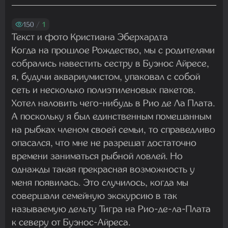
Madam
29.07.2026 13:23:35
150
/
1
Текст и фото Кристиана Эберхардта
Когда на прошлое Рождество, мы с родителями
Madam
собрались навестить сестру в Буэнос Айресе,
22.07.2026 19:16:45
я, будучи аквариумистом, упаковал с собой
сеть и несколько полиэтиленовых пакетов.
Хотел наловить чего-нибудь в Рио де Ла Плата.
Madam
А поскольку я был единственным помешанным
19.07.2026 08:27:00
на рыбках членом своей семьи, то справедливо
опасался, что мне не разрешат достаточно
времени заниматься рыбной ловлей. Но
однажды такая прекрасная возможность у
меня появилась. Это случилось, когда мы
совершали семейную экскурсию в так
называемую дельту Тигра на Рио-де-ла-Плата
к северу от Буэнос-Айреса.