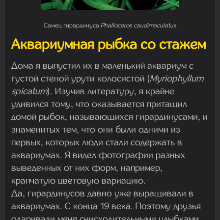
Самец гирардинуса
Phalloceros caudimaculatus
Аквариумная рыбка со стажем
Дома я выпустил их в маленький аквариум с
густой стеной урути колосистой (
Myriophyllum
spicatum
). Изучив литературу, я крайне
удивился тому, что оказывается притащил
домой рыбок, называющихся гирардинусами, и
знаменитых тем, что они были одними из
первых, которых люди стали содержать в
аквариумах. Я видел фотографии разных
выведенных от них форм, например,
крапчатую цветовую вариацию.
Да, гирардинусов давно уже выращивали в
аквариумах. С конца 19 века. Поэтому друзья
одаривали меня снисходительными улыбками,