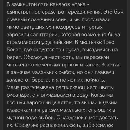
В замкнутой сети каналов лодка -
единственное средство передвижения. Это был
славный солнечный день, и мы проплывали
мимо цветущих эхинодорусов и густых
зарослей сагиттарии, которая возможно была
стрелолистом уругвайским. В местечке Трес
Бокас, где сходятся три русла, высадились на
берег. Обследуя местность, мы пересекли
множество маленьких проток и канав. Кое-где
я замечал маленьких рыбок, но они плавали
далеко от берега, и я не мог их поймать.
Мама разглядывала распускающиеся цветы
олеандра, а я вглядывался в воду. Когда мы
прошли заросший участок, то вышли к узким
кладочкам и я увидел маленьких, снующих в
мутной воде рыбок. С кладочек я мог достать
их. Сразу же распаковал сеть, забросил ее