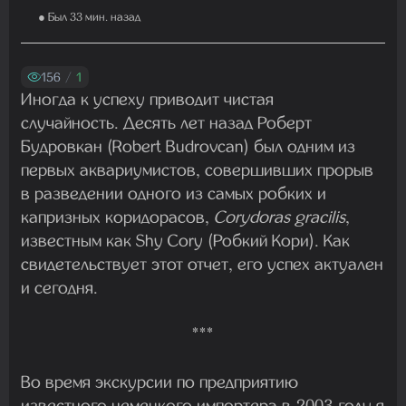
Madam
● Был 33 мин. назад
22.07.2026 19:16:45
156
/
1
Иногда к успеху приводит чистая
Madam
19.07.2026 08:27:00
случайность. Десять лет назад Роберт
Будровкан (Robert Budrovcan) был одним из
первых аквариумистов, совершивших прорыв
в разведении одного из самых робких и
капризных коридорасов,
Corydoras gracilis
,
известным как Shy Cory (Робкий Кори). Как
свидетельствует этот отчет, его успех актуален
и сегодня.
***
Во время экскурсии по предприятию
известного немецкого импортера в 2003 году я