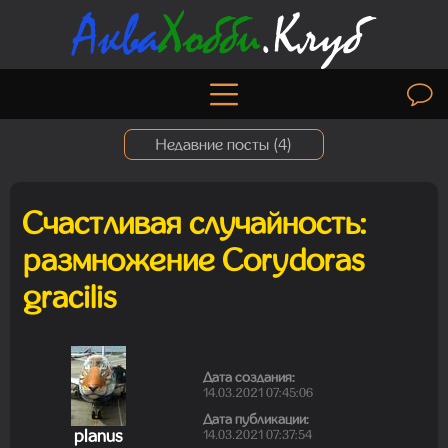
Недавние посты (
4
)
Счастливая случайность:
Madam
размножение Corydoras
01.08.2026 19:41:26
gracilis
Madam
29.07.2026 13:23:35
Дата создания:
14.03.2021 07:45:06
Дата публикации:
planus
14.03.2021 07:37:54