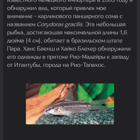
обнаружил вид, который привлек мое
внимание - карликового панцирного сома с
названием
Corydoras gracilis
. Эта небольшая
рыбка, достигающая максимальной длины 1,6
дюйма (4 см), обитает в бразильском штате
Пара. Ханс Баенш и Хайко Блехер обнаружили
его однажды в притоке Рио-Мадейры к западу
от Итаитубы, города на Рио-Тапахос.