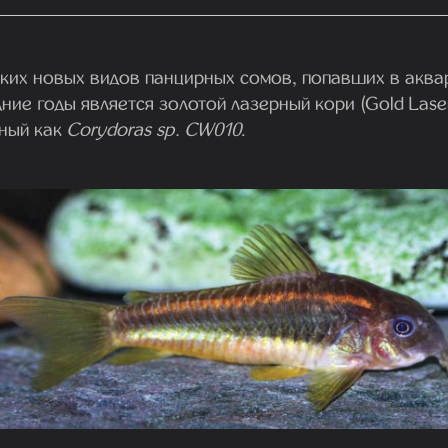
рких новых видов панцирных сомов, попавших в акв
ние годы является золотой лазерный кори (Gold Laser
ный как
Corydoras sp. CW010
.