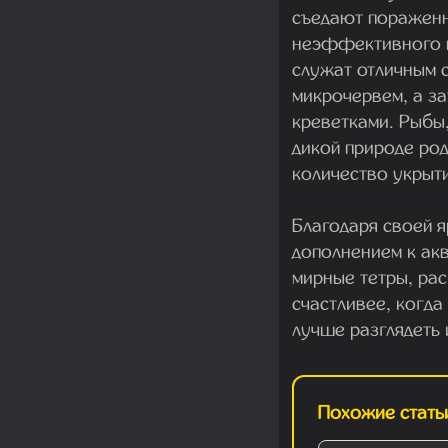
съедают пораженну
неэффективного 
служат отличным 
микрочервем, а з
креветками. Рыбы
дикой природе род
количество укрыти
Благодаря своей я
дополнением к ак
мирные тетры, ра
счастливее, когда
лучше разглядеть 
Похожие стать