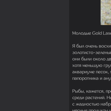
Молодые Gold Lase
Я был очень восх
золотисто-зеленый
они были около дв
хотя меньшую груп
аквариуме песок, 
папоротника и ану
Рыбы, кажется, пр
среди растений. Н
с жадностью набр
мясные продукты 