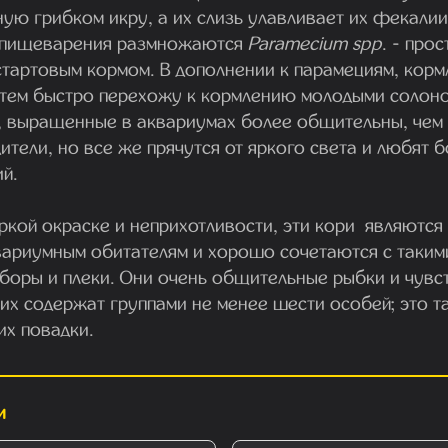
ю грибком икру, а их слизь улавливает их фекалии,
пищеварения размножаются
Paramecium spp
. - про
стартовым кормом. В дополнении к парамециям, кор
атем быстро перехожу к кормлению молодыми солон
, выращенные в аквариумах более общительны, чем 
ители, но все же прячутся от яркого света и любят 
й.
ркой окраске и неприхотливости, эти кори являются
вариумным обитателям и хорошо сочетаются с таким
сборы и плеки. Они очень общительные рыбки и чувс
 их содержат группами не менее шести особей; это 
их повадки.
и