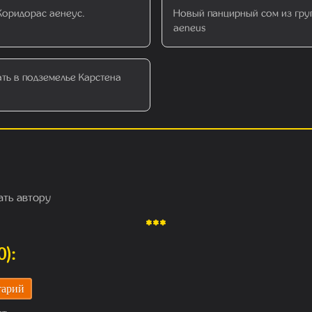
Коридорас аенеус.
Новый панцирный сом из гру
aeneus
ть в подземелье Карстена
ать автору
***
):
тарий