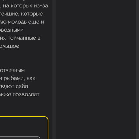
 на которых из-за
стейшие, которые
млю молодь еще и
оводными
их пойманные в
большое
 отличным
и рыбами, как
твуют себя
также позволяет