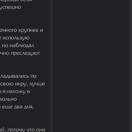
Я успешно
немного крупнее и
е использую
, но наблюдал
ично преследуют
кладывались по
 свою икру, лучше
 я нахожу в
овольно
 еще два дня,
а), потому что они