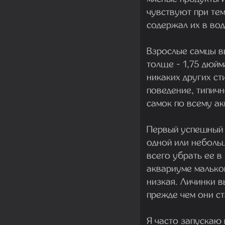
чувствуют при тем
содержал их в вод
Взрослые самцы вы
толще - 1,75 дюйм
никаких других ст
поведение, типич
самок по всему а
Первый успешный н
одной или неболь
всего убрать ее 
аквариуме малько
низкая. Личинки в
прежде чем они с
Я часто запускаю 