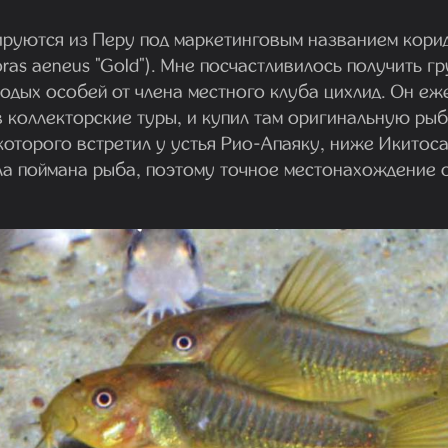
ируются из Перу под маркетинговым названием кори
ras aeneus "Gold"). Мне посчастливилось получить г
одых особей от члена местного клуба цихлид. Он еж
коллекторские туры, и купил там оригинальную рыб
которого встретил у устья Рио-Апаяку, ниже Икитоса
ла поймана рыба, поэтому точное местонахождение о