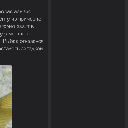
дорас аенеус
руппу из примерно
егодно ездит в
у у местного
. Рыбак отказался
сталось загадкой.