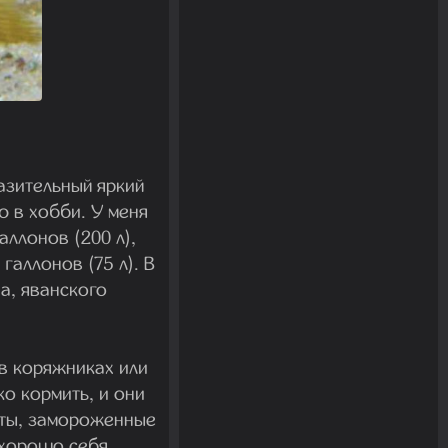
азительный яркий
ю в хобби. У меня
аллонов (200 л),
галлонов (75 л). В
а, яванского
 в коряжниках или
ко кормить, и они
кты, замороженные
 хорошо себя