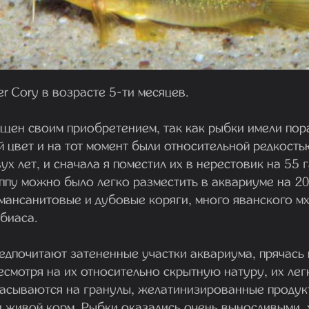
r Cory в возрасте 5-ти месяцев.
ищен своим приобретением, так как рыбки имели пор
 цвет и на тот момент были относительной редкость
ух лет, и сначала я поместил их в нерестовик на 55 г
пу можно было легко разместить в аквариуме на 20 
мансанитовые и дубовые коряги, много яванского мх
биаса.
едпочитают затененные участки аквариума, прячась
есмотря на их относительно скрытную натуру, их лег
асываются на гранулы, желатинизированные проду
и живой корм. Рыбки оказались очень выносливыми,