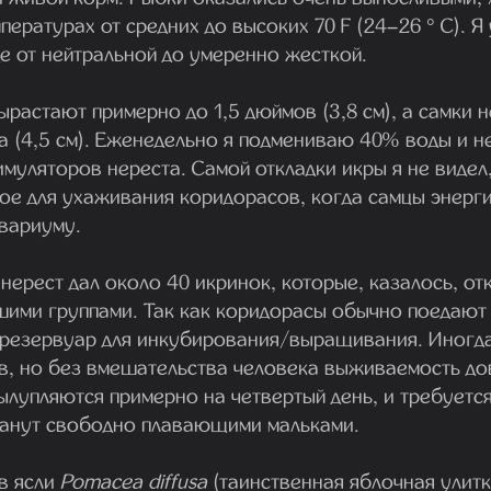
пературах от средних до высоких 70 F (24–26 ° C). 
е от нейтральной до умеренно жесткой.
растают примерно до 1,5 дюймов (3,8 см), а самки 
а (4,5 см). Еженедельно я подмениваю 40% воды и н
имуляторов нереста. Самой откладки икры я не видел
ное для ухаживания коридорасов, когда самцы энерг
квариуму.
ерест дал около 40 икринок, которые, казалось, от
шими группами. Так как коридорасы обычно поедают
в резервуар для инкубирования/выращивания. Иногда
в, но без вмешательства человека выживаемость д
ылупляются примерно на четвертый день, и требуется
танут свободно плавающими мальками.
в ясли
Pomacea diffusa
(таинственная яблочная улитк