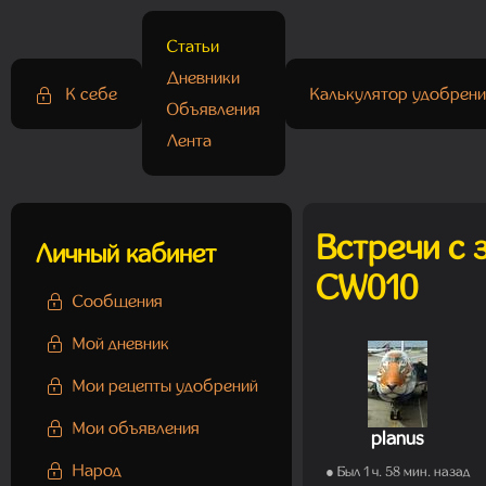
Статьи
Дневники
К себе
Калькулятор удобрени
Объявления
Лента
Встречи с 
Личный кабинет
CW010
Сообщения
Мой дневник
Мои рецепты удобрений
Мои объявления
planus
Народ
● Был 1 ч. 58 мин. назад