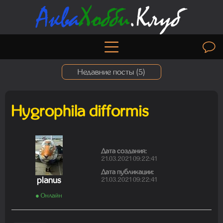
Недавние посты (
5
)
Hygrophila difformis
Madam
06.08.2026 19:50:30
Дата создания:
21.03.2021 09:22:41
Дата публикации:
Madam
planus
21.03.2021 09:22:41
01.08.2026 19:41:26
● Онлайн