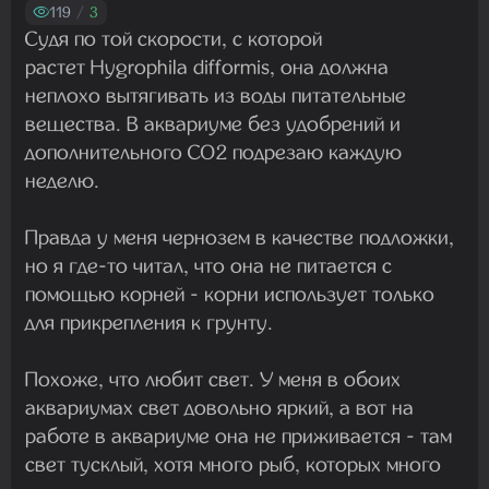
Madam
119
/
3
29.07.2026 13:23:35
Судя по той скорости, с которой
растет Hygrophila difformis, она должна
неплохо вытягивать из воды питательные
Madam
вещества. В аквариуме без удобрений и
22.07.2026 19:16:45
дополнительного CO2 подрезаю каждую
неделю.
Madam
Правда у меня чернозем в качестве подложки,
19.07.2026 08:27:00
но я где-то читал, что она не питается с
помощью корней - корни использует только
для прикрепления к грунту.
Похоже, что любит свет. У меня в обоих
аквариумах свет довольно яркий, а вот на
работе в аквариуме она не приживается - там
свет тусклый, хотя много рыб, которых много