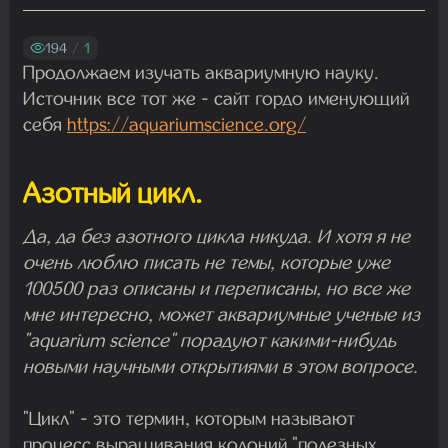
Madam
29.07.2026 13:23:35
194
/
1
Продолжаем изучать аквариумную науку.
Источник все тот же - сайт гордо именующий
Madam
себя
https://aquariumscience.org/
22.07.2026 19:16:45
Азотный цикл.
Madam
19.07.2026 08:27:00
Да, да без азотного цикла никуда. И хотя я не
очень люблю писать не темы, которые уже
100500 раз описаны и переписаны, но все же
мне интересно, может аквариумные ученые из
"aquarium science" порадуют какими-нибудь
новыми научными открытиями в этом вопросе.
"Цикл" - это термин, которым называют
процесс выращивания колоний "полезных