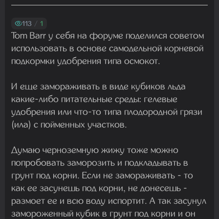
Madam
29.07.2026 13:23:35
113
/
1
Tom Barr у себя на форуме поделился советом
использовать в основе самодельной корневой
Madam
подкормки удобрения типа осмокот.
22.07.2026 19:16:45
И еще замораживать в виде кубиков льда
какие-либо питательные среды: гелевые
Madam
удобрения или что-то типа плодородной грязи
19.07.2026 08:27:00
(ила) с пойменных участков.
Думаю черноземную жижу тоже можно
попробовать заморозить и подкладывать в
грунт под корни. Если не замораживать - то
как ее засунешь под корни, не донесешь -
размоет ее и всю воду испортит. А так засунул
замороженный кубик в грунт под корни и он