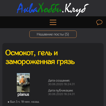
Недавние посты (
5
)
Осмокот, гель и
Madam
замороженная грязь
06.08.2026 19:50:30
Дата создания:
Madam
30.08.2020 18:24:31
01.08.2026 19:41:26
Дата публикации:
planus
30.08.2020 18:24:31
● Был 5 ч. 18 мин. назад