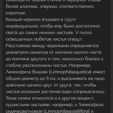
более длинные, спереди, соответственно,
короткие.
Каждый черенок втыкаем в грунт
индивидуально, чтобы ему было достаточно
света до самых нижних листьев. У плохо
освещенных побегов листья опадут.
Расстояние между черенками определяется
диаметром саженца от кончика одного листа
до кончика другого и тем, насколько близко к
стеблю расположены листья. Например,
Лимнофила Водная (
Limnophilaaquatica
) имеет
общий диаметр до 8 см, и высаживать ее надо
довольно далеко друг от друга, так, чтобы
листья соседних растений едва соприкасались.
Тоже самое относится и к другим видам с
пушистыми листьями, например, к Лимнофиле
сидячецветковой (
Limnophilasessiliflora
) и