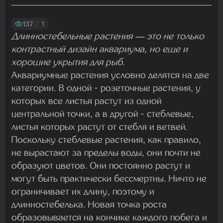
Madam
29.07.2026 13:23:35
137
/
1
Длинностебельные растения — это не только
контрастный дизайн аквариума, но еще и
Madam
хорошие укрытия для рыб.
22.07.2026 19:16:45
Аквариумные растения условно делятся на две
категории. В одной - розеточные растения, у
которых все листья растут из одной
Madam
центральной точки, а в другой - стеблевые,
19.07.2026 08:27:00
листья которых растут от стебля и ветвей.
Поскольку стеблевые растения, как правило,
не вырастают за пределы воды, они почти не
образуют цветов. Они постоянно растут и
могут быть практически бессмертны. Ничто не
ограничивает их длину, поэтому и
длинностебелька. Новая точка роста
образовывается на кончике каждого побега и