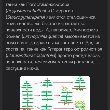
такие как Погостемонхелфера
(
Pogostemonhelferi
) и Стаурогин
(
Staurogynerepens
) являются стелющимися.
Большинство же быстро вырастает до
поверхности воды. А, например, Лимнофила
Водная (
Limnophilaaquatica
) высовывается из
воды и иногда даже выпускает цветы. Другие
растения, такие как Гетерантера остролистная
(
Heterantherazosterifolia
) просто растут вдоль
поверхности, тем самым затеняя растения,
растущие ниже.