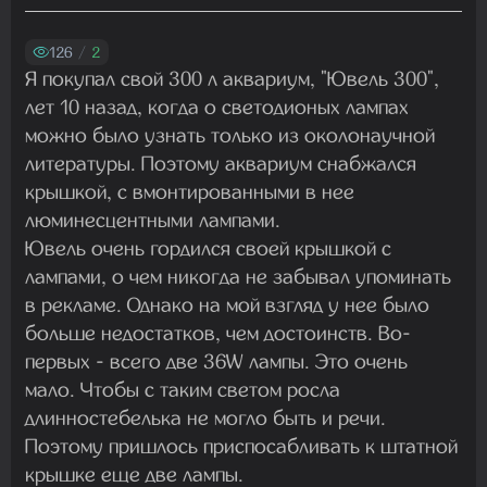
Madam
01.08.2026 19:41:26
126
/
2
Я покупал свой 300 л аквариум, "Ювель 300",
лет 10 назад, когда о светодионых лампах
Madam
можно было узнать только из околонаучной
29.07.2026 13:23:35
литературы. Поэтому аквариум снабжался
крышкой, с вмонтированными в нее
люминесцентными лампами.
Madam
Ювель очень гордился своей крышкой с
22.07.2026 19:16:45
лампами, о чем никогда не забывал упоминать
в рекламе. Однако на мой взгляд у нее было
больше недостатков, чем достоинств. Во-
Madam
первых - всего две 36W лампы. Это очень
19.07.2026 08:27:00
мало. Чтобы с таким светом росла
длинностебелька не могло быть и речи.
Поэтому пришлось приспосабливать к штатной
крышке еще две лампы.