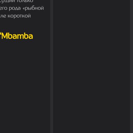
исущий только
его рода «рыбной
сле короткой
 “Mbamba