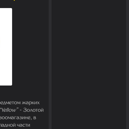
редметом жарких
“Yellow”
- Золотой
зоомагазине, в
падной части