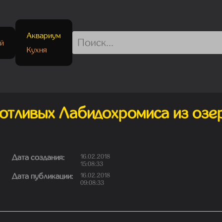
Аквариум
й
Кухня
хотливых Лабидохромиса из озе
Дата создания:
16.02.2018
15:08:33
Дата публикации:
16.02.2018
09:08:33