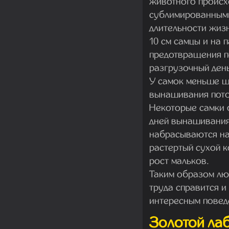
животного происх
сублимированными
длительности жизн
10 см самцы и на 
предотвращения п
разгрузочный день
У самок меньше ш
вынашивания потом
Некоторые самки 
дней вынашивания.
набрасываются на
растертый сухой 
рост мальков.
Таким образом лю
труда справится и
интересным повед
Золотой лаб