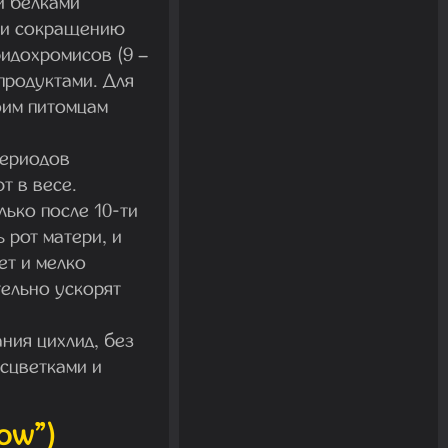
и белками
м и сокращению
бидохромисов (9 –
продуктами. Для
оим питомцам
периодов
т в весе.
ько после 10-ти
 рот матери, и
ет и мелко
ельно ускорят
ния цихлид, без
асцветками и
low”)