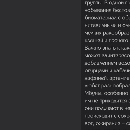
группы. В одной 
добывания беспоз
биоматериал с обр
нитевидными и од
мелких ракообразн
клещей и прочего
Важно знать к как
может заинтересо
добавлением водо
огурцами и кабач
дафнией, артемией
любят разнообраз
Мбуны, особенно с
им не приходится 
они получают в не
происходит с сохр
вот, ожирение – 