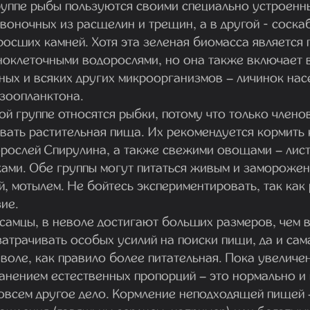
группе рыбы пользуются своими специально устроенн
воночных из расщелин и трещин, а в другой - соск
осших камней. Хотя эта зеленая биомасса является 
ноклеточными водорослями, но она также включает 
ых и всяких других микроорганизмов – личинок нас
 зоопланктона.
ой группе относятся рыбки, потому что только члено
вать растительная пища. Их рекомендуется кормить 
рослей Спирулина, а также свежими овощами – лист
ками. Обе группы могут питаться живым и замороже
, мотылем. Не бойтесь экспериментировать, так как
ие.
амцы, в неволе достигают больших размеров, чем в 
затрачивать особых усилий на поиски пищи, да и са
воле, как правило более питательная. Пока увеличе
анением естественных пропорций – это нормально и 
совсем другое дело. Кормление неподходящей пищей 