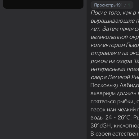
Просмотры
191
/
1
После того, как в
выращивающие пот
лет. Затем начал
великолепной окр
коллектором Пьеро
отправляли на экс
родом из озера Т
интересными пред
озере Великой Р
Поскольку Лабидох
аквариум должен 
прятаться рыбки, 
песок или мелкий 
воды 24 - 26°C. Р
30°dGH, кислотнос
В своей естествен