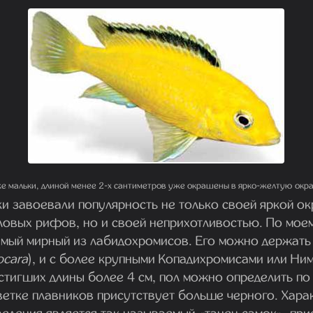
е мальки, длиной менее 2-х сантиметров уже окрашены в ярко-желтую окра
и завоевали популярность не только своей яркой о
ловых рифов, но и своей неприхотливостью. По мое
амый мирный из лабидохромисов. Его можно держать
ocara
), и с более крупными Копадихромисами или Ни
стигших длины более 4 см, пол можно определить по
ветке плавников присутствует больше черного. Хара