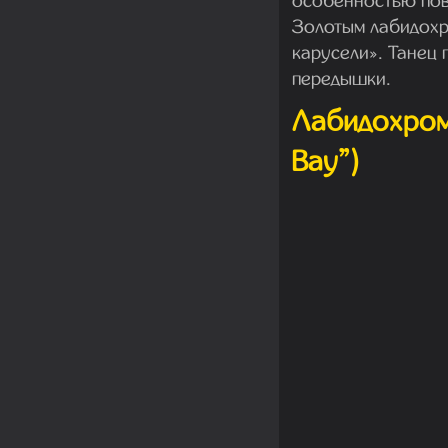
особенностью пов
Золотым лабидохр
карусели». Танец 
передышки.
Лабидохром
Bay”)