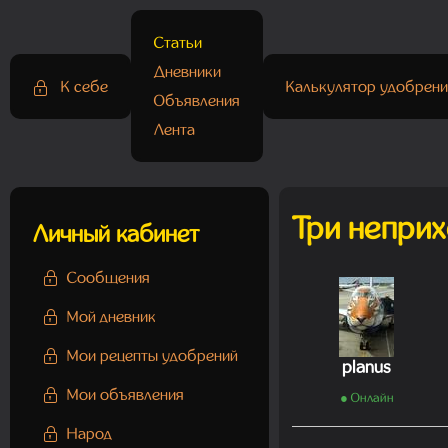
Статьи
Дневники
К себе
Калькулятор удобрени
Объявления
Лента
Три непри
Личный кабинет
Сообщения
Мой дневник
Мои рецепты удобрений
planus
Мои объявления
● Онлайн
Народ