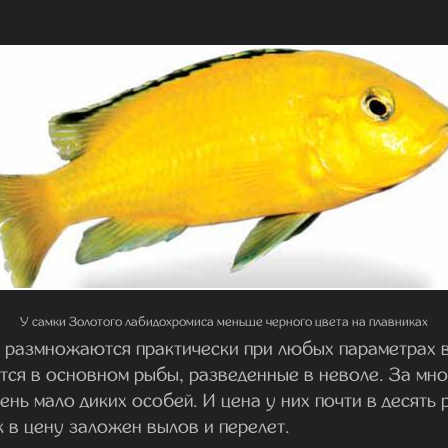
У самки Золотого лабидохромиса меньше черного цвета на плавниках
о размножаются практически при любых параметрах в
тся в основном рыбы, разведенные в неволе. За мно
нь мало диких особей. И цена у них почти в десять 
к в цену заложен вылов и перелет.