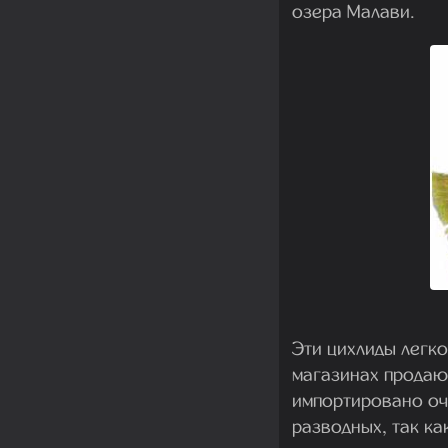
озера Малави.
Эти цихлиды легк
магазинах продаю
импортировано оче
разводных, так ка