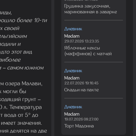
Грудинка закусочная,
лиды,
маринованная в заварке
рошло более 10-ти
х своей
Дневник
ельгийским
Madam
29.07.2026 13:23:35
водили и
Яблочные кексы
дто этот вид
(маффинов) с матчей
наиболее
и – самом южном
Дневник
Madam
ам озера Малави,
22.07.2026 19:16:45
Оладьи на пахте
х могли бы
ходящий грунт –
0 л. Температура
Дневник
Madam
т вода от 5° до
19.07.2026 08:27:00
 имеет значения.
Торт Мадонна
ия делятся на две