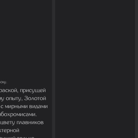
ску.
краской, присущей
му опыту, Золотой
 с мирными видами
мбохромисами.
 цвету плавников
ктерной