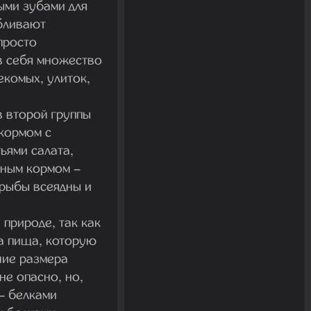
ыми зубами для
абливают
просто
в себя множество
екомых, улиток,
в второй группы
кормом с
ьями салата,
нным кормом –
 рыбы всеядны и
природе, так как
ма пища, которую
ние размера
не опасно, но,
– белками