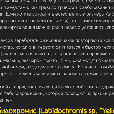
ождения (говяжьим сердцем, например) или богатым
 продуктами, как правило приводит к заболевания
и. Если хотите сохранить естественные размеры Ла
пару сантиметров меньше самки), то кормите их море
ерекармливания можно раз в неделю устраивать св
.
ансов заработать ожирение из-за повторяющихся 
ства, когда они перестают питаться и быстро теряю
фактически начинают есть крошечными порциями тол
 Мальки, размером где-то 12 мм, уже могут покидать
 любую еду, подходящего размера. Конечно, подойд
корм, но свежевылупившиеся науплии артемии значит
бой аквариумист, имеющий некоторый опыт содержа
 с Лабидохромисами, которые порадуют их яркими р
ением.
идохромис (Labidochromis sp. “Yel