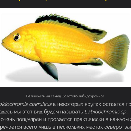
Великолепный самец Золотого лабидохромиса
bidochromis caeruleus
в некоторых кругах остается п
здесь мы этот вид будем называть
Labidochromis sp. 
очень популярен и продается практически в каждом 
речается всего лишь в нескольких местах северо-за