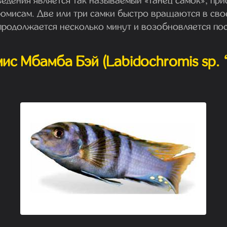
едения является так называемый «танец самок», пр
омисам. Две или три самки быстро вращаются в сво
продолжается несколько минут и возобновляется по
ис Мбамба Бэй (Labidochromis sp.