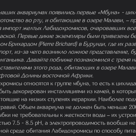
 наших аквариумах появились первые «Мбуна» - цих
омство во рту, и обитающие в озере Малави, – п
ся импорт желтых Лабидохромисов, очаровавших все
аской. Первые дикие экземпляры были привезены б
м Брихардом (Pierre Brichard) в Бурунди, где их раз
порт, из-за чего возникло ложное представление, бу
анганьика. Давайте поближе познакомился с тремя 
ставителями этого рода, обитающих в озере Малав
ифтовой Долины восточной Африки.
ромисы относятся к группе мбуна, то есть к цихлид
быть декорирован инсталляциями из камей, в которы
стоящие на низких ступенях иерархии. Наиболее под
гравий. Объем аквариума не должен быть меньше 20
ыбки не требовательны к жесткости воды – их устрои
тью 7.5 - 8.5 pH, а электропроводимость вообще не
ной среде обитания Лабидохромисы по способу питан