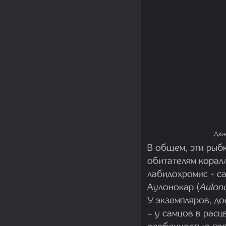
Даж
В общем, эти рыбк
обитателям корал
лабидохромис - с
Аулонокар (
Aulon
У экземпляров, до
– у самцов в расц