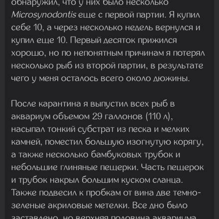
обнаружил, что у них было несколько
Microsynodontis
еще с первой партии. Я купил
себе 10, а через несколько недель вернулся и
купил еще 10. Первый десяток прижился
хорошо, но по непонятным причинам я потерял
несколько рыб из второй партии, в результате
чего у меня осталось всего около дюжины.
После карантина я выпустил всех рыб в
аквариум объемом 29 галлонов (110 л),
насыпал тонкий субстрат из песка и мелких
камней, поместил большую изогнутую корягу,
а также несколько бамбуковых трубок и
небольшие глиняные пещерки. Часть пещерок
и трубок накрыл большим куском сланца.
Также подвесил к пробкам от вина две темно-
зеленые акриловые метелки. Все дно было
заставлено, но верхняя половина аквариума