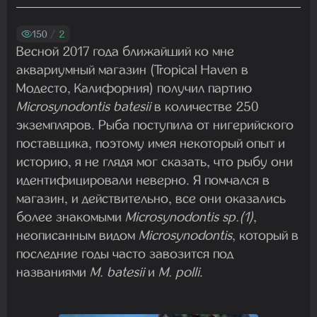
Madam
01.08.2026 19:41:26
150
/
2
Весной 2017 года ближайший ко мне
аквариумный магазин (Tropical Haven в
Madam
Модесто, Калифорния) получил партию
29.07.2026 13:23:35
Microsynodontis batesii
в количестве 250
экземпляров. Рыба поступила от нигерийского
поставщика, поэтому имея некоторый опыт и
Madam
историю, я не глядя мог сказать, что рыбу они
22.07.2026 19:16:45
идентифицировали неверно. Я помчался в
магазин, и действительно, все они оказались
более знакомыми
Microsynodontis sp.(1)
,
Madam
неописанным видом
Microsynodontis
, который в
19.07.2026 08:27:00
последние годы часто завозится под
названиями
M. batesii
и
M. polli
.