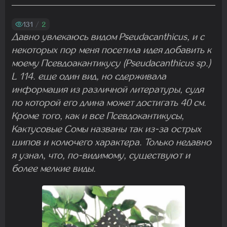
Madam
22.07.2026 19:16:45
131
/
2
Давно увлекаюсь видом Pseudacanthicus, и с
некоторых пор меня посетила идея добавить к
Madam
моему Псевдоакантикусу (Pseudacanthicus sp.)
19.07.2026 08:27:00
L 114. еще один вид, но сдерживала
информация из различной литературы, судя
по которой его длина может достигать 40 см.
Кроме того, как и все Псевдокантикусы,
Кактусовые Сомы названы так из-за острых
шипов и колючего характера. Только недавно
я узнал, что, по-видимому, существуют и
более мелкие виды.