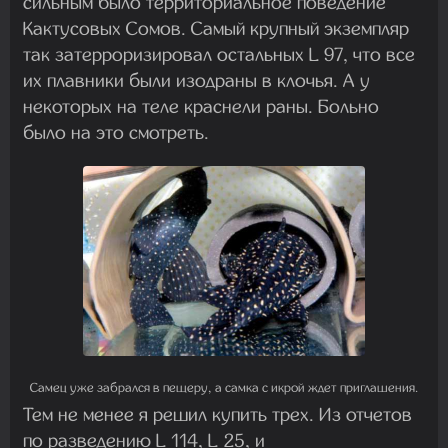
сильным было территориальное поведение
Кактусовых Сомов. Самый крупный экземпляр
так затерроризировал остальных L 97, что все
их плавники были изодраны в клочья. А у
некоторых на теле краснели раны. Больно
было на это смотреть.
Самец уже забрался в пещеру, а самка с икрой ждет приглашения.
Тем не менее я решил купить трех. Из отчетов
по разведению L 114, L 25, и