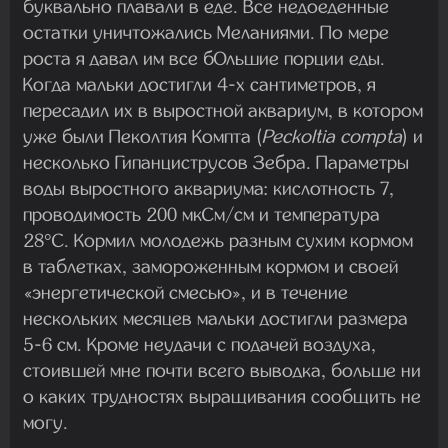
буквально плавали в еде. Все недоеденные
остатки уничтожались Меланиями. По мере
роста я давал им все бОльшие порции еды.
Когда мальки достигли 4-х сантиметров, я
пересадил их в выростной аквариум, в котором
уже были Пеколтия Компта (
Peckoltia compta
) и
несколько Гипанциструсов Зебра. Параметры
воды выростного аквариума: кислотность 7,
проводимость 200 мкСм/см и температура
28°C. Кормил молодежь разным сухим кормом
в таблетках, замороженным кормом и своей
«энергетической смесью», и в течение
нескольких месяцев мальки достигли размера
5-6 см. Кроме неудачи с подачей воздуха,
стоившей мне почти всего выводка, больше ни
о каких трудностях выращивания сообщить не
могу.