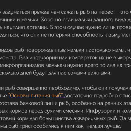
 задуматься прежде чем сажать рыб на нерест - это 
чинки и мальки. Хорошо если мальки данного вида д
ь науплию артемии. В этом случае нужно лишь прове
едиться, что они не потеряли способность к вылупле
 видов рыб новорожденные мальки настолько малы, ч
 монстр. Без инфузорий или коловраток их не выкор
 микроорганизмов малькам нужно всего то дня на тр
есколько дней будут для нас самыми важными.
ни рыб совершенно необходимо, чтобы они получал
атье
"Основы питания рыб"
достаточно подробно опи
остава белковой пищи рыб, особенно на ранних эта
ых кормов перед сухими смесями. Инфузории и коло
ртовый корм для большинства аквариумных рыб. За 
мы рыб приспособились к ним как нельзя лучше.