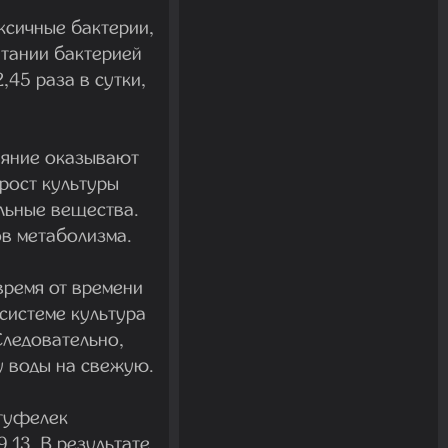
ксичные бактерии,
итании бактерией
2,45 раза в сутки,
ияние оказывают
рост культуры
льные вещества.
ов метаболизма.
время от времени
системе культура
Следовательно,
у воды на свежую.
 туфелек
9,13. В результате