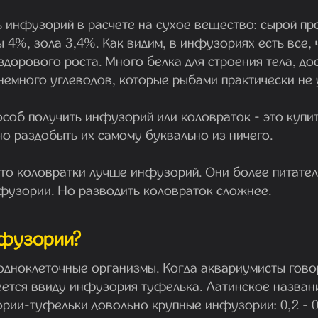
 инфузорий в расчете на сухое вещество: сырой пр
ы 4%, зола 3,4%. Как видим, в инфузориях есть все,
здорового роста. Много белка для строения тела, до
немного углеводов, которые рыбами практически не
особ получить инфузорий или коловраток - это купи
о раздобыть их самому буквально из ничего.
что коловратки лучше инфузорий. Они более питател
нфузории. Но разводить коловраток сложнее.
нфузории?
одноклеточные организмы. Когда аквариумисты гово
еется ввиду инфузория туфелька. Латинское назван
ии-туфельки довольно крупные инфузории: 0,2 - 0