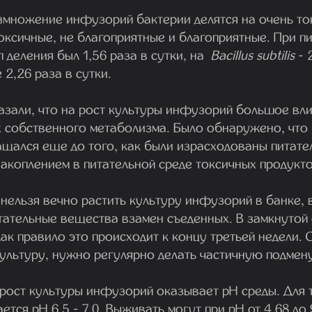
змножение инфузорий бактерии делятся на очень то
оксичные, не благоприятные и благоприятные. При п
п деления был 1,56 раза в сутки, на
Bacillus subtilis
- 
 2,26 раза в сутки.
азали, что на рост культуры инфузорий большое вл
х собственного метаболизма. Было обнаружено, что 
щался еще до того, как были израсходованы питате
накоплением в питательной среде токсичных продукт
нельзя вечно растить культуру инфузорий в банке, 
тательные вещества взамен съеденных. В замкнутой 
Как правило это происходит к концу третьей недели. 
культуру, нужно регулярно делать частичную подмен
 рост культуры инфузорий оказывает pH среды. Для
тся pH 6,5 - 7,0. Выживать могут при pH от 4,68 до 