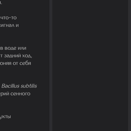
.
 что-то
игнал и
 в воде или
т задний ход,
оняя от себя
и
Bacillus subtilis
ерий сенного
укты