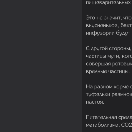
пищеварительных 
Это не значит, чт
вкусненькое, бакт
инфузории будут 
С другой стороны,
частицы мути, кот
совершая ротовым
вредные частицы.
На разном корме 
туфельки размнож
настоя.
Питательная сред
метаболизма, CO2