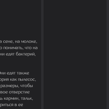
 сене, на молоке,
о понимать, что на
ни едят бактерий,
ни едят также
рия как пылесос,
е размеры, чтобы
овое отверстие
 кармин, тальк,
риться в ее