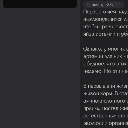
Просмотры
387
/
2
Первое о чем надо
выклюнувшихся ли
чтобы сразу съест
яйца артемии и уб
Однако, у многих
артемии для них -
обидное, что этих
неделю. Но эти н
В первые дни жиз
живой корм. В ст
аминокислотного с
преимущества жив
естественный ста
эволюции организ