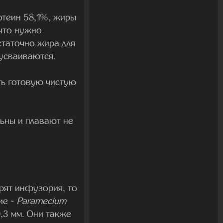
отеин 58,1%, жиры
 что нужно
статочно жира для
 усваиваются.
ть готовую чистую
ьны и плавают не
рят инфузория, то
ие -
Paramecium
,3 мм. Они также