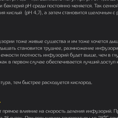
 бактерий pH среды постоянно меняется. Так сенной
ия кислый (pH 4,7), а затем становится щелочным с p
узории тоже живые существа и им тоже хочется дыш
 дышать становится труднее, размножение инфузори
 емкости плотность инфузорий будет выше, чем в гл
 как в первом случае обеспечивается лучший доступ
тура, тем быстрее расходуется кислород.
.
т прямое влияние на скорость деления инфузорий. 
за 18 суток. При повышении температуры до 28℃ тем