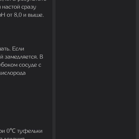
 настой сразу
H от 8,0 и выше.
ать. Если
й замедляется.
В
убоком сосуде с
 кислорода
При 0℃ туфельки
п деления