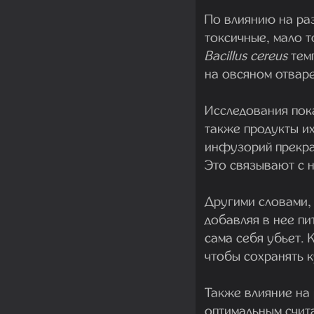
По влиянию на ра
токсичные, мало т
Bacillus cereus
тем
на овсяном отваре
Исследования пок
также продукты и
инфузорий прекра
Это связывают с 
Другими словами, 
добавляя в нее пи
сама себя убьет. 
чтобы сохранять 
Также влияние на
оптимальным считае