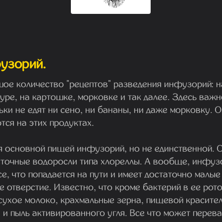
узорий.
ое количество "рецептов" разведения инфузорий: на
ре, на картошке, морковке и так далее. Здесь важн
ки не едят ни сено, ни бананы, ни даже морковку. О
ся на этих продуктах.
я основной пищей инфузорий, но не единственной. О
точные водоросли типа хлореллы. А вообще, инфузо
се, что попадается на пути и имеет достаточно малы
е отверстие. Известно, что кроме бактерий в ее рот
ухое молоко, крахмальные зерна, пищевой краситель
 и пыль активированного угля. Все что может перева