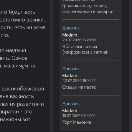
Грудинка закусочная,
что будут есть
маринованная в заварке
остаточно велики,
рить, есть ли дома
Дневник
нию.
Madam
29.07.2026 13:23:35
Яблочные кексы
то науплия
(маффинов) с матчей
мить. Самое
и, максимум на
Дневник
Madam
22.07.2026 19:16:45
Оладьи на пахте
и высокобелковый
сана важность
пах их развития и
Дневник
Madam
вратки - это
19.07.2026 08:27:00
миллионы лет
Торт Мадонна