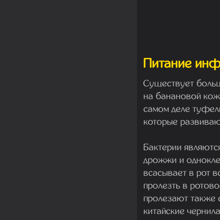
Питание инф
Существует больш
на банановой кожу
самом деле туфель
которые развивают
Бактерии являютс
дрожжи и однокле
всасывает в рот в
пролезть в ротово
пролезают также с
китайские чернила