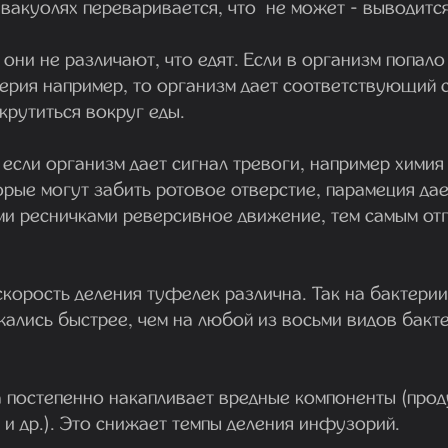
вакуолях переваривается, что не может - выводится
о они не различают, что едят. Если в организм попало
ерия например, то организм дает соответствующий с
крутиться вокруг еды.
 если организм дает сигнал тревоги, например химия
орые могут забить ротовое отверстие, парамеция дае
и ресничками реверсивное движение, тем самым отг
скорость деления туфелек различна. Так на бактери
ались быстрее, чем на любой из восьми видов бакт
а постепенно накапливает вредные компоненты (прод
 и др.). Это снижает темпы деления инфузорий.