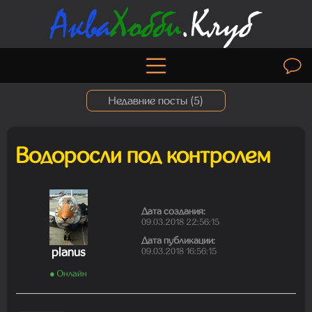
Недавние посты (
5
)
Водоросли под контролем
Madam
06.08.2026 19:50:30
Дата создания:
09.03.2018 22:56:15
Дата публикации:
Madam
planus
09.03.2018 16:56:15
01.08.2026 19:41:26
● Онлайн