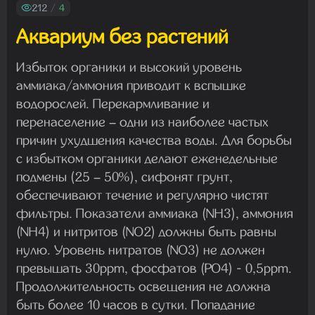
Madam
212
/
4
29.07.2026 13:23:35
Аквариум без растений
Избыток органики и высокий уровень
Madam
аммиака/аммония приводит к вспышке
22.07.2026 19:16:45
водорослей. Перекармливание и
перенаселение – одни из наиболее частых
причин ухудшения качества воды. Для борьбы
Madam
с избытком органики делают еженедельные
19.07.2026 08:27:00
подмены (25 – 50%), сифонят грунт,
обеспечивают течение и регулярно чистят
фильтры. Показатели аммиака (NH3), аммония
(NH4) и нитритов (NO2) должны быть равны
нулю. Уровень нитратов (NO3) не должен
превышать 30ppm, фосфатов (PO4) - 0,5ppm.
Продолжительность освещения не должна
быть более 10 часов в сутки. Попадание