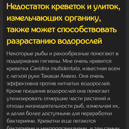
Недостаток креветок и улиток,
измельчающих органику,
также может способствовать
разрастанию водорослей
Некоторые рыбы и ракообразные помогают в
поддержании гигиены. Мне очень нравится
креветка
Caridina multidentata
, известная всем
с легкой руки Такаши Амано. Она очень
эффективна против нитчатых водорослей.
Кроме поедания водорослей она помогает
утилизировать отмершие части растений и
отходы жизнедеятельности рыб, измельчая их,
и делая более доступными для переработки
бактериями. Креветки еще питаются
бактериями и микроорганизмами, и тем самым