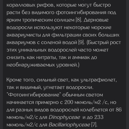
коралловых рифов, которые могут быстро
расти без видимого фотоингибирования под
ярким тропическим солнцем [8]. Дерновые
водоросли используют некоторые морские
аквариумисты для фильтрации своих больших
аквариумов с соленой водой [9]. (Быстрый рост
этих уникальных водорослей часто может
снизить как нитраты, так и аммиак до
необнаруживаемых уровней.)
Кроме того, сильный свет, как ультрафиолет,
так и видимый, угнетает водоросли.
"Фотоингибирование" обычным светом
начинается примерно с 200 мкмоль/м2 /с, но
для разных видов водорослей колеблется от 86
мкмоль/м2/с для
Dinophyceae
и до 233
мкмоль/м2/с для
Bacillariophyceae
[7].