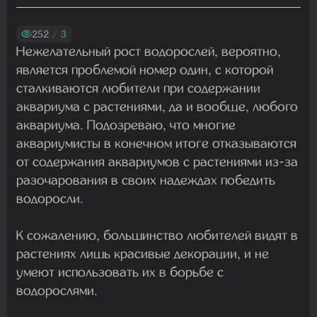
Madam
06.08.2026 19:50:30
252
/
3
Нежелательный рост водорослей, вероятно,
является проблемой номер один, с которой
Madam
сталкиваются любители при содержании
01.08.2026 19:41:26
аквариума с растениями, да и вообще, любого
аквариума. Подозреваю, что многие
аквариумисты в конечном итоге отказываются
Madam
от содержания аквариумов с растениями из-за
29.07.2026 13:23:35
разочарования в своих надеждах победить
водоросли.
Madam
К сожалению, большинство любителей видят в
22.07.2026 19:16:45
растениях лишь красивые декорации, и не
умеют использовать их в борьбе с
водорослями.
Madam
19.07.2026 08:27:00