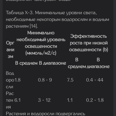
Таблица Х-3. Минимальные уровни света,
необходимые некоторым водорослям и водным
растениям [14].
Минимально
Эффективность
необходимый уровень
Орг
роста при низкой
освещенности
ани
освещенности (b)
(мкмоль/м2/с)
зм
В
В
В среднем
В диапазоне
среднем
диапазоне
Вод
оро
1.8
0.8 - 9
7.5
0.4 - 44
сли
Рас
тен
6.1
3 - 12
1.1
0.2 - 1.8
ия
Растения и водоросли подвергались