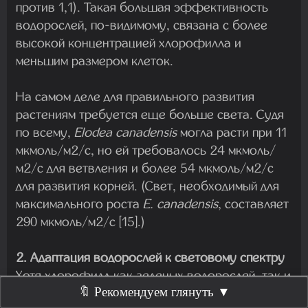
против 1,1). Такая большая эффективность
водорослей, по-видимому, связана с более
высокой концентрацией хлорофилла и
меньшим размером клеток.
На самом деле для правильного развития
растениям требуется еще больше света. Судя
по всему,
Elodea canadensis
могла расти при 11
мкмоль/м2/с, но ей требовалось 24 мкмоль/
м2/с для ветвления и более 54 мкмоль/м2/с
для развития корней. (Свет, необходимый для
максимального роста
E. canadensis
, составляет
290 мкмоль/м2/с [15].)
2. Адаптация водорослей к световому спектру
Хотя хлорофилл как зеленых водорослей, так и
🔖 Рекомендуем глянуть ▼
растений поглощает в основном красный и