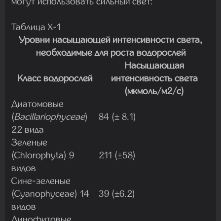
могут использовать сильный свет:
Таблица Х-1
Уровни насыщающей интенсивности света,
необходимые для роста водорослей
Насыщающая
Класс водорослей
интенсивность света
(мкмоль/м2/с)
Диатомовые
(
Bacillariophyceae
)
84 (± 8.1)
22 вида
Зеленые
(Chlorophyta) 9
211 (±58)
видов
Сине-зеленые
(Cyanophyceae) 14
39 (±6.2)
видов
Динофитовые