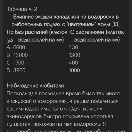
Таблица Х-2
Влияние элодеи канадской на водоросли в
рыбоводных прудах с "цветением" воды [13].
Пр
Без растений (клеток
С растениями (клеток
уд
водорослей на мл)
водорослей на мл)
A
6600
430
B
13000
1300
C
1700
460
D
3900
1000
Наблюдение любителя
Поскольку в последнее время было так много
дискуссий о водорослях, я решил поделиться
своим недавним опытом. Один из моих
эхинодорусов быстро покрывала короткая,
пушистая, похожая на мех водоросль. Я
перепробовал всевозможные способы лечения