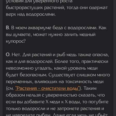
условия для уверенного роста
быстрорастущих растений, тогда они одержат
верх над водорослями.
В
. В моем аквариуме беда с водорослями. Как
вы думаете, может нужно залить медный
купорос?
О
. Нет. Для растений и рыб медь также опасна,
как и для водорослей. Более того, практически
невозможно угадать, какой уровень меди
будет безопасным. Существует слишком много
переменных, влияющих на токсичность меди
(см.
"Растения - очистители воды"
). Таким
образом нельзя с уверенностью сказать, что
если вы добавите Х меди к Х воды, то погубите
только водоросли и не затронете растения и
не навредите рыбам. Даже если медь не убьёт