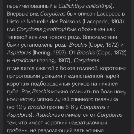
переименованный в
Callichthys callichthys
).
Впервые вид
Corydoras
был описан Lacepede в
Histoire Naturelle des Poissons (Lacepede, 1803),
где
Corydoras geoffroyi
был обозначен как
типовой вид для нового рода. Впоследствии
были установлены роды
Brochis
(Cope, 1872) и
Aspidoras
(Ihering, 1907). От
Brochis
(Cope, 1872)
и
Aspidoras
(Ihering, 1907),
Corydoras
отличается сжатой с боков головой, короткими
приротовыми усиками и единственной парой
коротких подбородочных усиков на нижней
губе. Род
Brochis
можно отличить по большому
количеству мягких лучей спинного плавника
(до 12 у
Brochis
против 6-8 у
Corydoras
и
Aspidoras
).
Aspidoras
отличается от
Corydoras
тем, что имеет короткий надзатылочный
гребень, не разделяющий затылочные