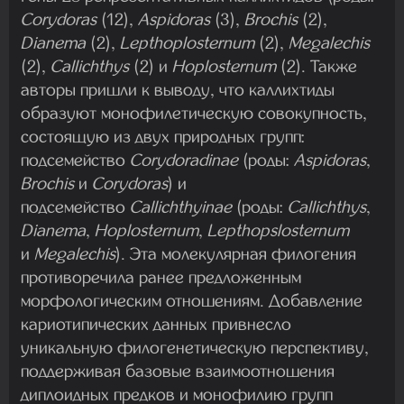
Corydoras
(12),
Aspidoras
(3),
Brochis
(2),
Dianema
(2),
Lepthoplosternum
(2),
Megalechis
(2),
Callichthys
(2) и
Hoplosternum
(2). Также
авторы пришли к выводу, что каллихтиды
образуют монофилетическую совокупность,
состоящую из двух природных групп:
подсемейство
Corydoradinae
(роды:
Aspidoras
,
Brochis
и
Corydoras
) и
подсемейство
Callichthyinae
(роды:
Callichthys
,
Dianema
,
Hoplosternum
,
Lepthopslosternum
и
Megalechis
). Эта молекулярная филогения
противоречила ранее предложенным
морфологическим отношениям. Добавление
кариотипических данных привнесло
уникальную филогенетическую перспективу,
поддерживая базовые взаимоотношения
диплоидных предков и монофилию групп