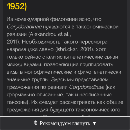
1952)
Из молекулярной филогении ясно, что
Corydoradinae
нуждаются в таксономической
ревизии (Alexandrou et al.,
2011). Необходимость такого пересмотра
назрела уже давно (Isbri.cker, 2001), хотя
только сейчас стали ясны генетические связи
между видами, позволяющие группировать
виды в монофилетические и филогенетически
значимые группы. Здесь мы представляем
предложения по ревизии
Corydoradinae
(как
формально описанные, так и неописанные
таксоны). Их следует рассматривать как общие
предложения для будущего таксономического
пересмотра и НЕ являющие собой
🔖 Рекомендуем глянуть ▼
официальную ревизию. Все виды должны