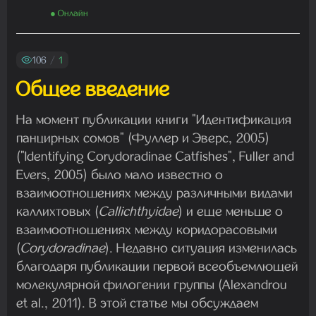
Madam
● Онлайн
29.07.2026 13:23:35
106
/
1
Madam
Общее введение
22.07.2026 19:16:45
На момент публикации книги "Идентификация
панцирных сомов" (Фуллер и Эверс, 2005)
Madam
("Identifying Corydoradinae Catfishes", Fuller and
19.07.2026 08:27:00
Evers, 2005) было мало известно о
взаимоотношениях между различными видами
каллихтовых (
Callichthyidae
) и еще меньше о
взаимоотношениях между коридорасовыми
(
Corydoradinae
). Недавно ситуация изменилась
благодаря публикации первой всеобъемлющей
молекулярной филогении группы (Alexandrou
et al., 2011). В этой статье мы обсуждаем