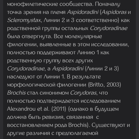
монофилетические сообщества. Поначалу
точка зрения на племя
Aspidoradini
(
Aspidoras
и
Scleromystax
, Линии 2 и 3 соответственно) как
родственной группы остальных
Corydoradinae
была отвергнута. Все молекулярные
филогении, выявленные в этом исследовании,
полностью поддерживают Линию 1 как
родственную группу всех других
Corydoradinae
, а
Aspidoradini
(Линии 2 и 3)
наследуют от Линии 1. В результате
морфологической филогении (Britto, 2003)
Brochis
стал синонимом
Corydoras
, что
полностью подтверждается исследованием
Alexandrou et al. (2011) (однако в будущем
должна быть ревизия, связанная с
восстановлением рода Brochis). Существуют и
другие различия с предполагаемой