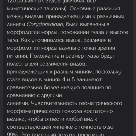
120 различных видов (включая все
миметические таксоны). Основные различия
между видами, принадлежащими к различным
линиям
Corydoradinae
, были выявлены в
морфологии морды, положении глаза и высоте
тела. Как упоминалось выше, различия в
морфологии морды важны с точки зрения
питания. Положение и размер глаза будут
полезны для различения видов,
принадлежащих к разным линиям, поскольку
глаза видов в линиях 4 и 5 занимают
сравнительно более низкую позицию по
сравнению с другими
линиями. Чувствительность геометрического
морфометрического подхода достаточно
велика, чтобы отнести любой вид к
соотвествующей линейке с точностью до
99%. Это полезный подход, поскольку