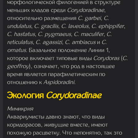
морфологической филогенией в структуре
меньших кладов среди
Corydoradinae
,
относительно размещения
C. garbei
,
C.
undulatus
,
C. gracilis
,
C. laveolus
,
C. ephippifer
,
C. hastatus
,
C. pygmaeus
,
C. maculifer
,
C.
reticulatus
,
C. agassizi
,
C. ambiacus
и
C.
ornatus
. Базальное положение Линии 1,
которое включает типовые виды
Corydoras
(
C.
geoffroy
), означает, что род в настоящее
время является парафилетическим по
отношению к
Aspidoradini
.
Экология
Corydoradinae
Мимикрия
Аквариумисты давно знают, что виды
коридорасов, живущие вместе, имеют
похожую расцветку. Что непонятно, так это