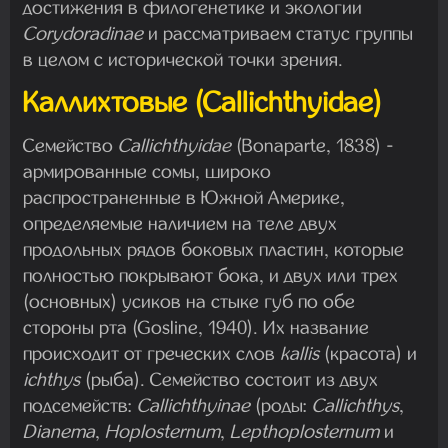
достижения в филогенетике и экологии
Corydoradinae
и рассматриваем статус группы
в целом с исторической точки зрения.
Каллихтовые (Callichthyidae)
Семейство
Callichthyidae
(Bonaparte, 1838) -
армированные сомы, широко
распространенные в Южной Америке,
определяемые наличием на теле двух
продольных рядов боковых пластин, которые
полностью покрывают бока, и двух или трех
(основных) усиков на стыке губ по обе
стороны рта (Gosline, 1940). Их название
происходит от греческих слов
kallis
(красота) и
ichthys
(рыба). Семейство состоит из двух
подсемейств:
Callichthyinae
(роды:
Callichthys
,
Dianema
,
Hoplosternum
,
Lepthoplosternum
и