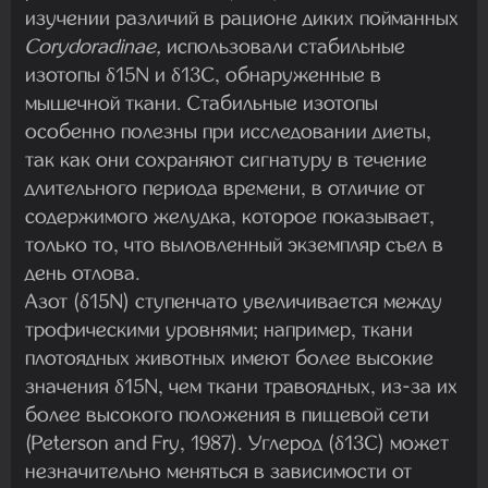
изучении различий в рационе диких пойманных
Corydoradinae,
использовали стабильные
изотопы δ15N и δ13C, обнаруженные в
мышечной ткани. Стабильные изотопы
особенно полезны при исследовании диеты,
так как они сохраняют сигнатуру в течение
длительного периода времени, в отличие от
содержимого желудка, которое показывает,
только то, что выловленный экземпляр съел в
день отлова.
Азот (δ15N) ступенчато увеличивается между
трофическими уровнями; например, ткани
плотоядных животных имеют более высокие
значения δ15N, чем ткани травоядных, из-за их
более высокого положения в пищевой сети
(Peterson and Fry, 1987). Углерод (δ13C) может
незначительно меняться в зависимости от