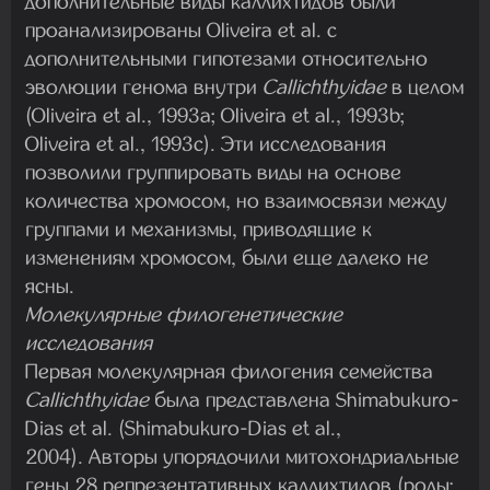
дополнительные виды каллихтидов были
проанализированы Oliveira et al. с
дополнительными гипотезами относительно
эволюции генома внутри
Callichthyidae
в целом
(Oliveira et al., 1993a; Oliveira et al., 1993b;
Oliveira et al., 1993c). Эти исследования
позволили группировать виды на основе
количества хромосом, но взаимосвязи между
группами и механизмы, приводящие к
изменениям хромосом, были еще далеко не
ясны.
Молекулярные филогенетические
исследования
Первая молекулярная филогения семейства
Callichthyidae
была представлена Shimabukuro-
Dias et al. (Shimabukuro-Dias et al.,
2004). Авторы упорядочили митохондриальные
гены 28 репрезентативных каллихтидов (роды: