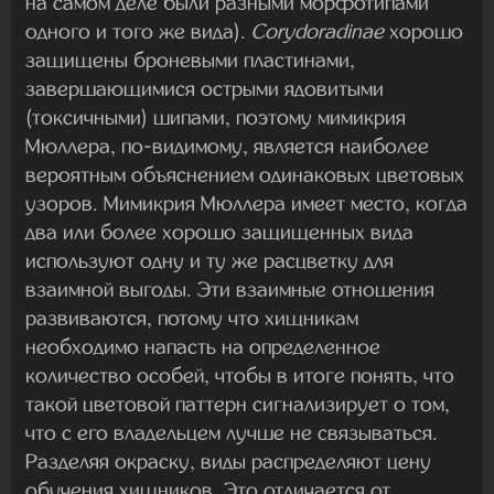
на самом деле были разными морфотипами
одного и того же вида).
Corydoradinae
хорошо
защищены броневыми пластинами,
завершающимися острыми ядовитыми
(токсичными) шипами, поэтому мимикрия
Мюллера, по-видимому, является наиболее
вероятным объяснением одинаковых цветовых
узоров. Мимикрия Мюллера имеет место, когда
два или более хорошо защищенных вида
используют одну и ту же расцветку для
взаимной выгоды. Эти взаимные отношения
развиваются, потому что хищникам
необходимо напасть на определенное
количество особей, чтобы в итоге понять, что
такой цветовой паттерн сигнализирует о том,
что с его владельцем лучше не связываться.
Разделяя окраску, виды распределяют цену
обучения хищников. Это отличается от