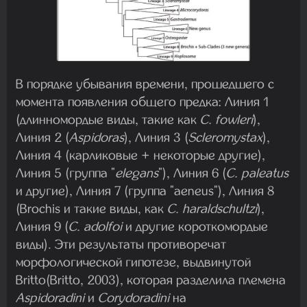
В порядке убывания времени, прошедшего с
момента появления общего предка: Линия 1
(длинномордые виды, такие как
C. fowleri
),
Линия 2 (
Aspidoras
), Линия 3 (
Scleromystax
),
Линия 4 (карликовые + некоторые другие),
Линия 5 (группа "
elegans
"), Линия 6 (
C. paleatus
и другие), Линия 7 (группа "aeneus"), Линия 8
(Brochis и такие виды, как
C. haraldschultzi
),
Линия 9 (
C. adolfoi
и другие короткомордые
виды). Эти результаты противоречат
морфологической гипотезе, выдвинутой
Britto(Britto, 2003), которая разделила племена
Aspidoradini
и
Corydoradini
на