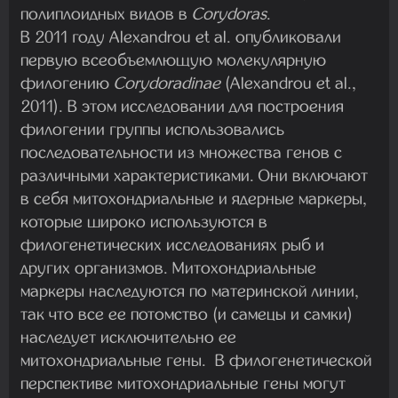
полиплоидных видов в
Corydoras
.
В 2011 году Alexandrou et al. опубликовали
первую всеобъемлющую молекулярную
филогению
Corydoradinae
(Alexandrou et al.,
2011). В этом исследовании для построения
филогении группы использовались
последовательности из множества генов с
различными характеристиками. Они включают
в себя митохондриальные и ядерные маркеры,
которые широко используются в
филогенетических исследованиях рыб и
других организмов. Митохондриальные
маркеры наследуются по материнской линии,
так что все ее потомство (и самецы и самки)
наследует исключительно ее
митохондриальные гены. В филогенетической
перспективе митохондриальные гены могут