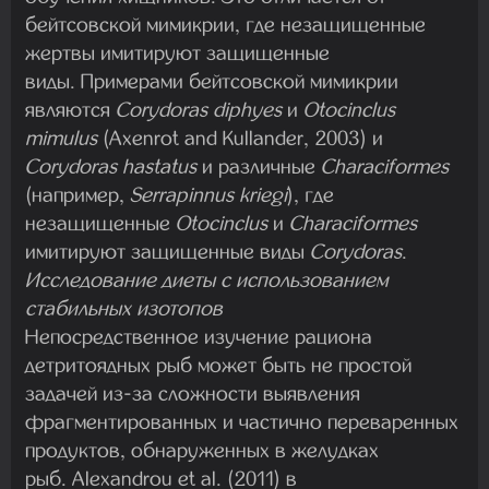
бейтсовской мимикрии, где незащищенные
жертвы имитируют защищенные
виды. Примерами бейтсовской мимикрии
являются
Corydoras diphyes
и
Otocinclus
mimulus
(Axenrot and Kullander, 2003) и
Corydoras hastatus
и различные
Characiformes
(например,
Serrapinnus kriegi
), где
незащищенные
Otocinclus
и
Characiformes
имитируют защищенные виды
Corydoras
.
Исследование диеты с использованием
стабильных изотопов
Непосредственное изучение рациона
детритоядных рыб может быть не простой
задачей из-за сложности выявления
фрагментированных и частично переваренных
продуктов, обнаруженных в желудках
рыб. Alexandrou et al. (2011) в