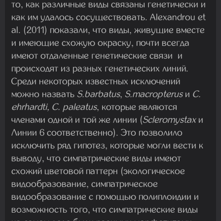
то, как различные виды связаны генетически и
как им удалось сосуществовать. Alexandrou et
al. (2011) показали, что виды, живущие вместе
и имеющие схожую окраску, почти всегда
имеют отдаленные генетические связи и
происходят из разных генетических линий.
Среди некоторых известных исключений
можно назвать
S.barbatus
,
S.macropterus
и
C.
ehrhardti, C. paleatus
, которые являются
членами одной и той же линии (
Scleromystax
и
Линии 6 соответственно). Это позволило
исключить ряд гипотез, которые могли вести к
выводу, что симпатрические виды имеют
схожий цветовой паттерн (экологическое
видообразование, симпатрическое
видообразование с помощью полиплоидии и
возможность того, что симпатрические виды