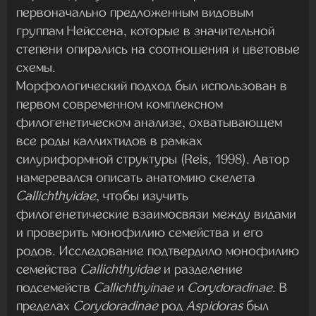
первоначально предложенным видовым
группам Нейссена, которые в значительной
степени опирались на соотношения и цветовые
схемы.
Морфологический подход был использован в
первом современном комплексном
филогенетическом анализе, охватывающем
все роды каллихтидов в рамках
силуриформной структуры (Reis, 1998). Автор
намеревался описать анатомию скелета
Callichthyidae
, чтобы изучить
филогенетические взаимосвязи между видами
и проверить монофилию семейства и его
родов. Исследование подтвердило монофилию
семейства
Callichthyidae
и разделение
подсемейств
Callichthyinae
и
Corydoradinae
. В
пределах
Corydoradinae
род
Aspidoras
был