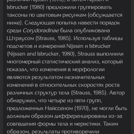
Isbrucker (1980) предложили группировать
таксоны по цветовым рисункам (обсуждается
ниже). Следующая попытка навести порядок
среди
Corydoradinae
была опубликована
Штраусом (Strauss, 1985). Используя таблицы
подсчетов и измерений Nijssen и Isbrucker
(Nijssen and Isbrucker, 1980), Strauss выполнили
многомерный статистический анализ, который
показал, что изменения в морфологии
являются результатом незначительных
изменений в относительных скоростях роста
различных структур тела (Strauss, 1985). Автор
обнаружил, что четыре из пяти групп,
предложенных Найссеном (1970), не могли быть
должным образом дифференцированы из-за
совпадения формы тела и меристики. Таким
образом, результаты противоречили