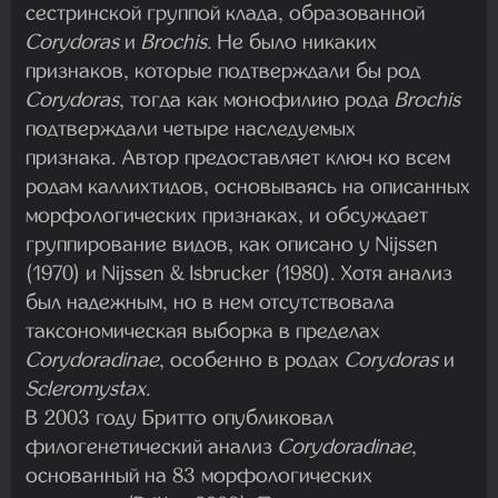
сестринской группой клада, образованной
Corydoras
и
Brochis
. Не было никаких
признаков, которые подтверждали бы род
Corydoras
, тогда как монофилию рода
Brochis
подтверждали четыре наследуемых
признака. Автор предоставляет ключ ко всем
родам каллихтидов, основываясь на описанных
морфологических признаках, и обсуждает
группирование видов, как описано у Nijssen
(1970) и Nijssen & Isbrucker (1980). Хотя анализ
был надежным, но в нем отсутствовала
таксономическая выборка в пределах
Corydoradinae
, особенно в родах
Corydoras
и
Scleromystax
.
В 2003 году Бритто опубликовал
филогенетический анализ
Corydoradinae
,
основанный на 83 морфологических