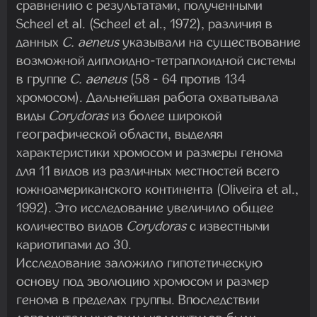
сравнению с результатами, полученными
Scheel et al. (Scheel et al., 1972), различия в
данных
C. aeneus
указывали на существование
возможной диплоидно-тетраплоидной системы
в группе
C. aeneus
(58 - 64 против 134
хромосом). Дальнейшая работа охватывала
виды
Corydoras
из более широкой
географической области, выделяя
характеристики хромосом и размеры генома
для 11 видов из различных местностей всего
южноамериканского континента (Oliveira et al.,
1992). Это исследование увеличило общее
количество видов
Corydoras
с известными
кариотипами до 30.
Исследование заложило гипотетическую
основу под эволюцию хромосом и размер
генома в пределах группы. Впоследствии