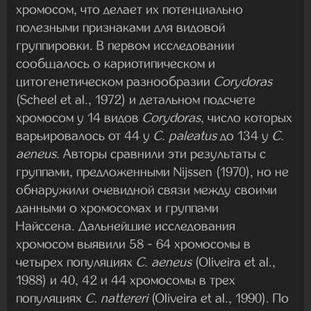
хромосом, что делает их потенциально
полезными признаками для видовой
группировки. В первом исследовании
сообщалось о кариотипическом и
цитогенетическом разнообразии
Corydoras
(Scheel et al., 1972) и детальном подсчете
хромосом у 14 видов
Corydoras
, число которых
варьировалось от 44 у
C. paleatus
до 134 у
C.
aeneus
. Авторы сравнили эти результаты с
группами, предложенными Nijssen (1970), но не
обнаружили очевидной связи между своими
данными о хромосомах и группами
Найссена. Дальнейшие исследования
хромосом выявили 58 - 64 хромосомы в
четырех популяциях
C. aeneus
(Oliveira et al.,
1988) и 40, 42 и 44 хромосомы в трех
популяциях
C. nattereri
(Oliveira et al., 1990). По