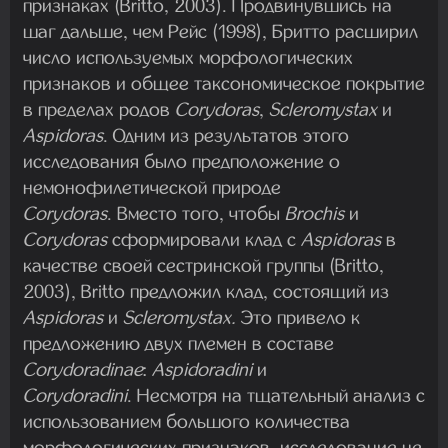
признаках (Britto, 2003). Продвинувшись на
шаг дальше, чем Рейс (1998), Бритто расширил
число используемых морфологических
признаков и общее таксономическое покрытие
в пределах родов
Corydoras
,
Scleromystax
и
Aspidoras
. Одним из результатов этого
исследования было предположение о
немонофилетической природе
Corydoras
. Вместо того, чтобы
Brochis
и
Corydoras
сформировали клад с
Aspidoras
в
качестве своей сестринской группы (Britto,
2003), Britto предложил клад, состоящий из
Aspidoras
и
Scleromystax.
Это привело к
предложению двух племен в составе
Corydoradinae
:
Aspidoradini
и
Corydoradini
. Несмотря на тщательный анализ с
использованием большого количества
морфологических признаков, исследование не