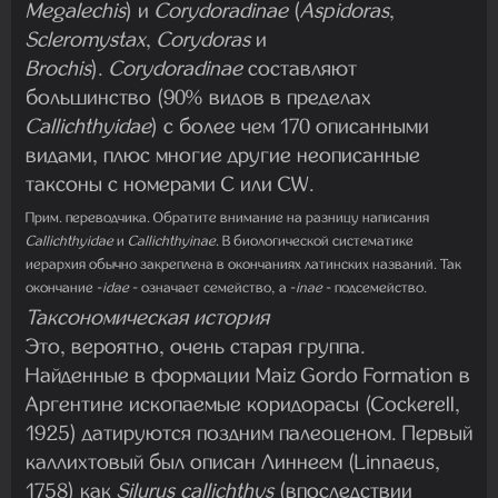
Megalechis
) и
Corydoradinae
(
Aspidoras
,
Scleromystax
,
Corydoras
и
Brochis
).
Corydoradinae
составляют
большинство (90% видов в пределах
Callichthyidae
) с более чем 170 описанными
видами, плюс многие другие неописанные
таксоны с номерами C или CW.
Прим. переводчика. Обратите внимание на разницу написания
Callichthyidae
и
Callichthyinae
. В биологической систематике
иерархия обычно закреплена в окончаниях латинских названий. Так
окончание -
idae
- означает семейство, а -
inae
- подсемейство.
Таксономическая история
Это, вероятно, очень старая группа.
Найденные в формации Maiz Gordo Formation в
Аргентине ископаемые коридорасы (Cockerell,
1925) датируются поздним палеоценом. Первый
каллихтовый был описан Линнеем (Linnaeus,
1758) как
Silurus callichthys
(впоследствии