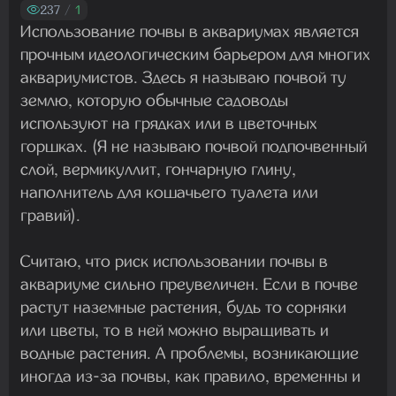
Madam
237
/
1
22.07.2026 19:16:45
Использование почвы в аквариумах является
прочным идеологическим барьером для многих
аквариумистов. Здесь я называю почвой ту
Madam
землю, которую обычные садоводы
19.07.2026 08:27:00
используют на грядках или в цветочных
горшках. (Я не называю почвой подпочвенный
слой, вермикуллит, гончарную глину,
наполнитель для кошачьего туалета или
гравий).
Считаю, что риск использовании почвы в
аквариуме сильно преувеличен. Если в почве
растут наземные растения, будь то сорняки
или цветы, то в ней можно выращивать и
водные растения. А проблемы, возникающие
иногда из-за почвы, как правило, временны и