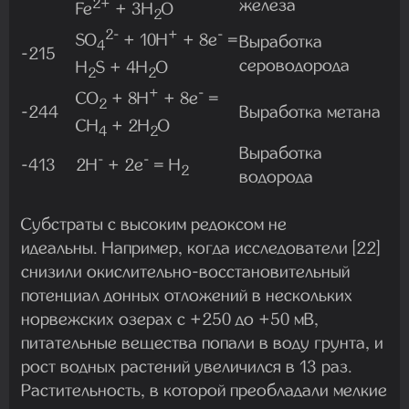
железа
2+
Fe
+ 3H
O
2
2-
+
-
SO
+ 10H
+ 8e
=
Выработка
4
-215
сероводорода
H
S + 4H
O
2
2
+
-
CO
+ 8H
+ 8e
=
2
-244
Выработка метана
CH
+ 2H
O
4
2
Выработка
-
-
-413
2H
+ 2e
= H
2
водорода
Субстраты с высоким редоксом не
идеальны. Например, когда исследователи [22]
снизили окислительно-восстановительный
потенциал донных отложений в нескольких
норвежских озерах с +250 до +50 мВ,
питательные вещества попали в воду грунта, и
рост водных растений увеличился в 13 раз.
Растительность, в которой преобладали мелкие