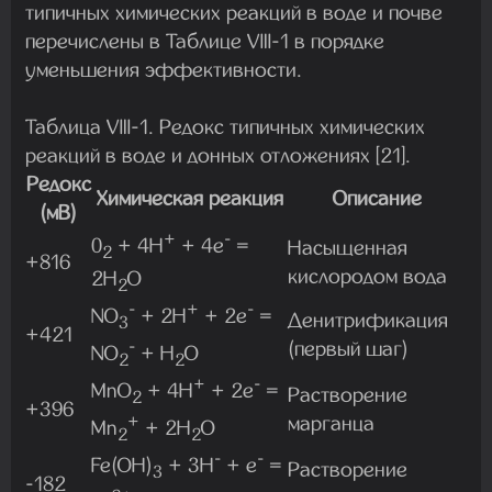
типичных химических реакций в воде и почве
перечислены в Таблице VIlI-1 в порядке
уменьшения эффективности.
Таблица VIlI-1. Редокс типичных химических
реакций в воде и донных отложениях [21].
Редокс
Химическая реакция
Описание
(мВ)
+
-
0
+ 4H
+ 4e
=
Насыщенная
2
+816
кислородом вода
2H
O
2
-
+
-
NO
+ 2H
+ 2e
=
Денитрификация
3
+421
(первый шаг)
-
NO
+ H
O
2
2
+
-
MnO
+ 4H
+ 2e
=
Растворение
2
+396
марганца
+
Mn
+ 2H
O
2
2
-
-
Fe(OH)
+ 3H
+ e
=
Растворение
3
-182