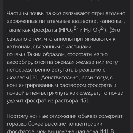
Частицы почвы также связывают отрицательно
заряженные питательные вещества, «анионы»,
2-
2-
такие как фосфаты (HPO
и H
PO
). (Это
4
2
4
связано с тем, что анионы притягиваются к
катионам, связанным с частицами
почвы.) Таким образом, фосфаты легко
адсорбируются на оксидах железа или могут
непосредственно вступать в реакцию с
железом [14]. Действительно, если сосуд с
концентрированным раствором фосфата и
почвой в нем встряхнуть как следует, то почва
удалит фосфат из раствора [15].
Поэтому донные отложения обычно содержат
гораздо более высокие концентрации
фосфатов, чем вышележащая вода [14]. В