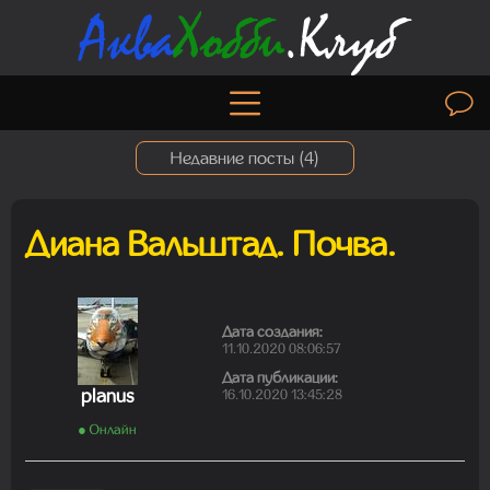
Недавние посты (
4
)
Диана Вальштад. Почва.
Madam
01.08.2026 19:41:26
Дата создания:
11.10.2020 08:06:57
Дата публикации:
Madam
planus
16.10.2020 13:45:28
29.07.2026 13:23:35
● Онлайн