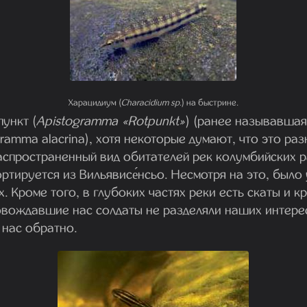
Харацидиум (
Characidium sp
.) на быстрине.
ункт (
Apistogramma «Rotpunkt»
) (ранее называвша
gramma alacrina), хотя некоторые думают, что это раз
аспространенный вид обитателей рек колумбийских р
ортируется из Вильявисе́нсьо. Несмотря на это, было
х. Кроме того, в глубоких частях реки есть скаты и к
вождавшие нас солдаты не разделяли наших интере
 нас обратно.