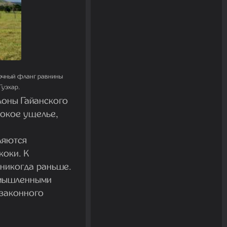
точный фланг равнины
Гуэхар.
лоны Гайанского
бокое ущелье,
ляются
коки. К
 никогда раньше.
умышленными
езаконного