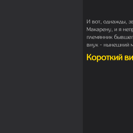
И вот, однажды, з
Макарену, и я неп
племянник бывшего
внук - нынешний м
Короткий ви