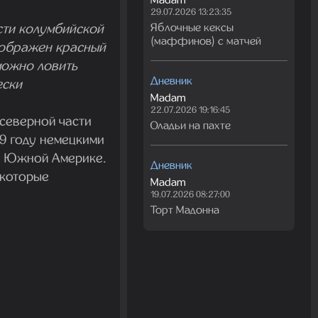
29.07.2026 13:23:35
сти колумбийской
Яблочные кексы
(маффинов) с матчей
изображен красный
можно ловить
Дневник
ески
Madam
22.07.2026 19:16:45
 северной части
Оладьи на пахте
9 году немецкими
 в Южной Америке.
Дневник
 которые
Madam
19.07.2026 08:27:00
Торт Мадонна