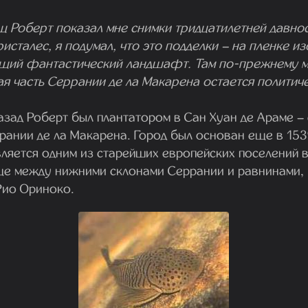
щ Роберт показал мне снимки тридцатилетней давно
исталес, я подумал, что это подделки – на пленке 
ющий фантастический ландшафт. Там по-прежнему 
ая часть Серрании де ла Макарена остается политич
азад Роберт был плантатором в Сан Хуан де Араме –
рании де ла Макарена. Город был основан еще в 153
вляется одним из старейших европейских поселений
ице между нижними склонами Серрании и равнинами,
Рио Ориноко.