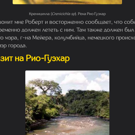
Креницихла (
Crenicichla sp
). Река Рио Гуэхар
вонит мне Роберт и восторженно сообщает, что соби
ременно должен лететь с ним. Там также должен был
 мэра, г-на Мейера, колумбийца, немецкого происх
эр города.
зит на Рио-Гуэхар