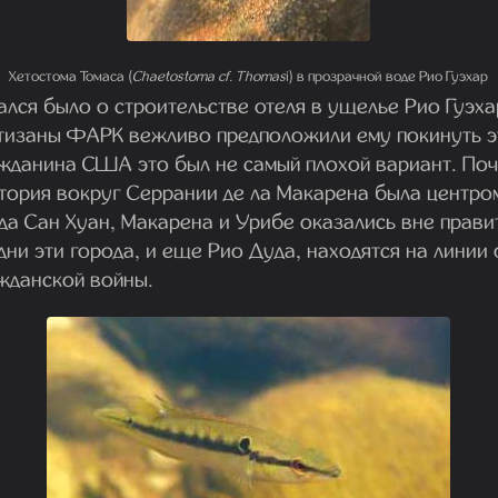
Хетостома Томаса (
Chaetostoma cf. Thomas
i) в прозрачной воде Рио Гуэхар
лся было о строительстве отеля в ущелье Рио Гуэха
тизаны ФАРК вежливо предположили ему покинуть эт
жданина США это был не самый плохой вариант. Поч
итория вокруг Серрании де ла Макарена была центр
да Сан Хуан, Макарена и Урибе оказались вне прави
дни эти города, и еще Рио Дуда, находятся на линии
жданской войны.