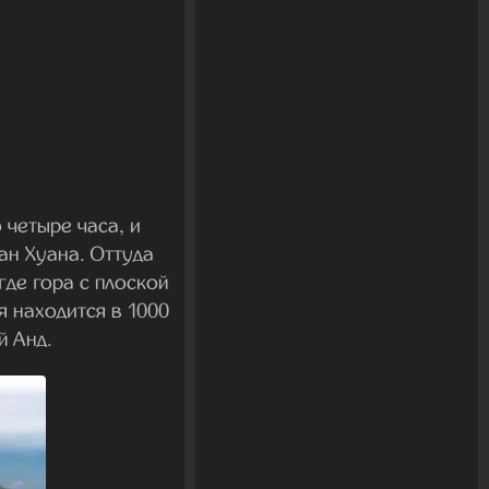
 четыре часа, и
ан Хуана. Оттуда
де гора с плоской
 находится в 1000
й Анд.