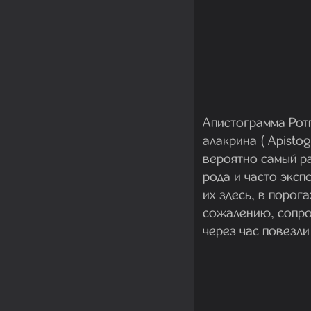
Апистограмма Ротп
алакрина ( Apisto
вероятно самый р
рода и часто эксп
их здесь, в порога
сожалению, сопро
через час повезли