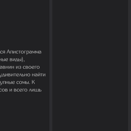
яся Апистограмма
ные виды),
авнин из своего
 удивительно найти
рупные сомы. К
сов и всего лишь