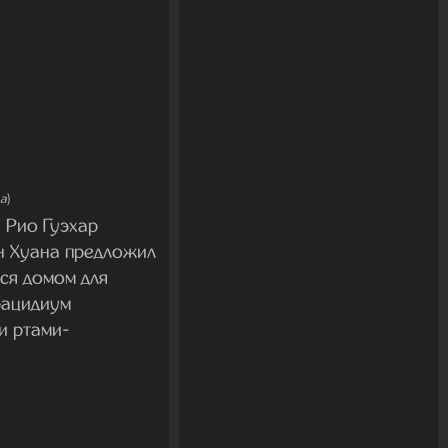
na
)
 Рио Гуэхар
н Хуана предложил
тся домом для
рацидиум
и ртами-