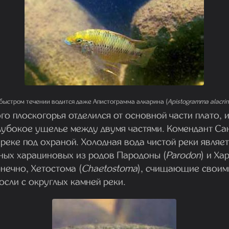
 быстром течении водится даже Апистограмма алкарина (
Apistogramma alacri
о плоскогорья отделился от основной части плато, и
глубокое ущелье между двумя частями. Комендант Са
 реке под охраной. Холодная вода чистой реки являе
ных харациновых из родов Пародоны (
Parodon
) и Ха
конечно, Хетостома (
Chaetostoma
), счищающие своим
сли с округлых камней реки.