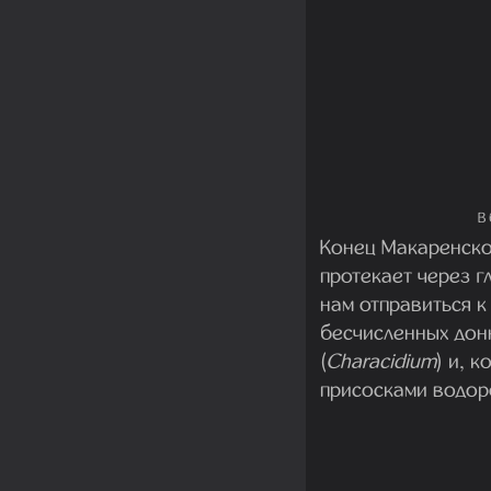
В
Конец Макаренског
протекает через 
нам отправиться к
бесчисленных дон
(
Characidium
) и, 
присосками водоро