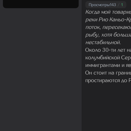
Просмотры
143
/
1
Когда мой товари
реки Рио Каньо-Кр
поток, пересека
рыбу, хотя больш
нестабильной.
Около 30-ти лет н
колумбийской Сер
иммигрантами и я
Он стоит на гран
простираются до 