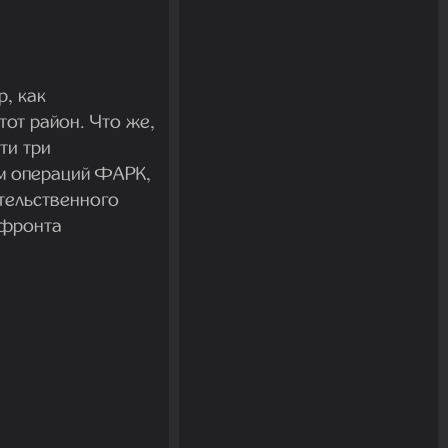
р, как
от район. Что же,
ти три
ом операций ФАРК,
тельственного
 фронта