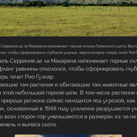
ь Серрания де ла Макарена напоминает горные склоны Гайанского щита. Вос
лся, чтобы сформировать глубокое ущелье, через которое теперь течет Рио 
цепь Серрания де ла Макарена напоминает горные ск
фланг равнины откололся, чтобы сформировать глу
ерь течет Рио Гуэхар.
ающие там растения и обитающие там животные яв
 этой небольшой горной цепи. В том числе растения 
природа региона сейчас находится под угрозой, как
к, основанный в 1948 году усиленно разрушается 
со всех сторон гор уменьшаются в размерах из-за н
емель и выпаса скота.