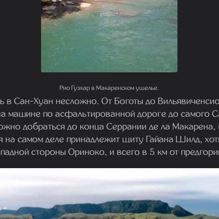
Рио Гуэхар в Макаренском ущелье.
ь в Сан-Хуан несложно. От Боготы до Вильявиченсио
на машине по асфальтированной дороге до самого С
жно добраться до конца Серрании де ла Макарена, г
 на самом деле принадлежит щиту Гайана Шилд, хотя
ападной стороны Ориноко, и всего в 5 км от предгори