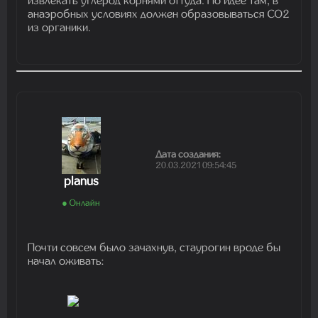
извлекать углерод корнями оттуда. По идее там, в
анаэробных условиях должен образовываться CO2
из органики.
Дата создания:
20.03.2021 09:54:45
planus
● Онлайн
Почти совсем было зачахнув, стаурогин вроде бы
начал оживать: