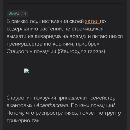
Madam
29.07.2026 13:23:35
124
/
1
В рамках осуществления своей
затеи
по
содержанию растений, не стремящихся
Madam
вылезти из аквариума на воздух и питающихся
22.07.2026 19:16:45
преимущественно корнями, приобрел
Стаурогин ползучий (Staurogyne repens).
Madam
19.07.2026 08:27:00
Стаурогин ползучий принадлежит семейству
акантовых (
Acanthaceae
). Почему ползучий?
Потому что распространяясь, ползет по грунту
примерно так: