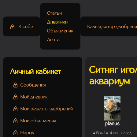
Статьи
Дневники
К себе
Калькулятор удобрени
Объявления
Лента
Ситняг игол
Личный кабинет
аквариум
Сообщения
Мой дневник
Мои рецепты удобрений
Мои объявления
planus
Народ
● Был 1 ч. 4 мин. назад