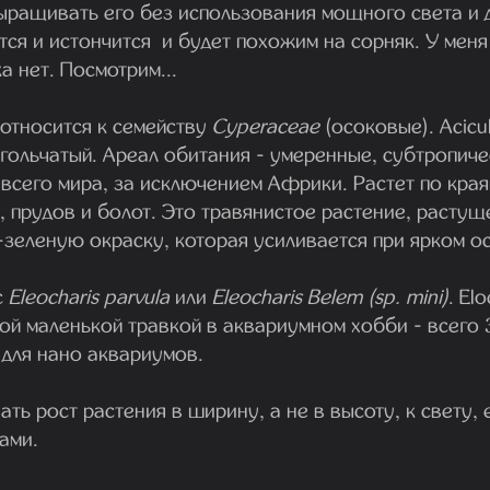
выращивать его без использования мощного света и 
тся и истончится и будет похожим на сорняк. У меня 
а нет. Посмотрим...
s относится к семейству
Cyperaceae
(осоковые). Аcicul
гольчатый. Ареал обитания - умеренные, субтропиче
 всего мира, за исключением Африки. Растет по кра
, прудов и болот. Это травянистое растение, растущ
зеленую окраску, которая усиливается при ярком о
с
Eleocharis parvula
или
Eleocharis Belem (sp. mini)
. Elo
мой маленькой травкой в аквариумном хобби - всего 3
 для нано аквариумов.
ть рост растения в ширину, а не в высоту, к свету,
ами.