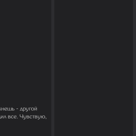
кнешь - другой
дил все. Чувствую,