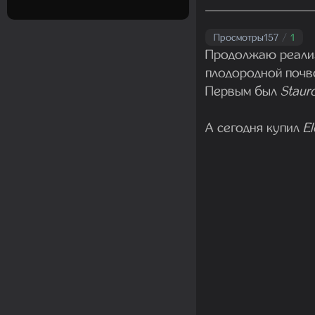
Просмотры
157
/
1
Продолжаю реали
плодородной почв
Первым был
Staur
А сегодня купил
El