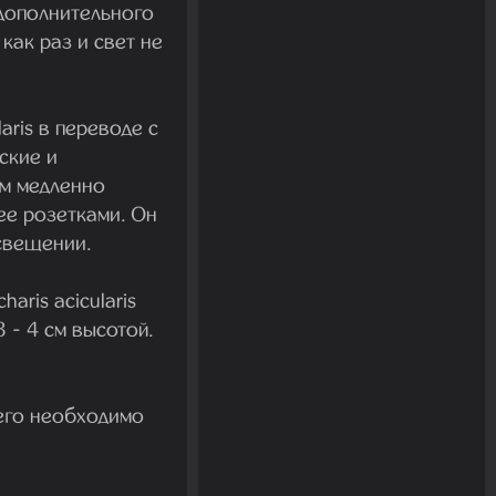
дополнительного
как раз и свет не
aris в переводе с
ские и
ям медленно
ее розетками. Он
свещении.
charis acicularis
 - 4 см высотой.
 его необходимо