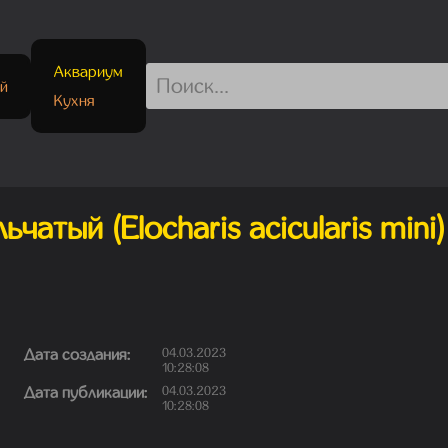
Аквариум
й
Кухня
ьчатый (Elocharis acicularis mini)
Дата создания:
04.03.2023
10:28:08
Дата публикации:
04.03.2023
10:28:08