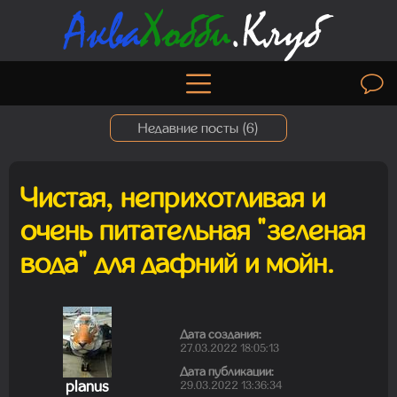
Недавние посты (
6
)
Чистая, неприхотливая и
Madam
очень питательная "зеленая
08.08.2026 17:32:47
вода" для дафний и мойн.
Madam
06.08.2026 19:50:30
Дата создания:
27.03.2022 18:05:13
Дата публикации:
planus
29.03.2022 13:36:34