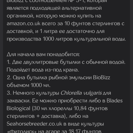
BioBizz с соотношением NP 5-1, которая
является подходящей альтернативной
органикой, которую можно купить на
amazon.co.uk всего за 10 фунтов стерлингов с
доставкой, и 1 литра ее достаточно для
производства 1000 литров культуральной воды.
Для начала вам понадобится:
1. Две двухлитровые бутылки с обычной водой.
Подойдет вода из-под крана.
2. Одна бутылка рыбной эмульсии BioBizz
объемом 1000 мл.
3. Немного культуры
Chlorella vulgaris
для
закваски. Ее можно приобрести либо в Blades
Biological (30 мл хлореллы 10,84 фунтов
стерлингов + доставка), либо на
Seahorsebreeder.co.uk в виде культуры
«фитодиск» на агаре за 18,17 фунтов